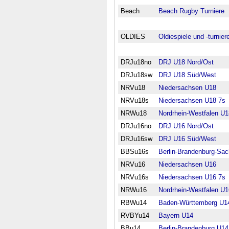
Beach
Beach Rugby Turniere
OLDIES
Oldiespiele und -turnier
DRJu18no
DRJ U18 Nord/Ost
DRJu18sw
DRJ U18 Süd/West
NRVu18
Niedersachsen U18
NRVu18s
Niedersachsen U18 7s
NRWu18
Nordrhein-Westfalen U1
DRJu16no
DRJ U16 Nord/Ost
DRJu16sw
DRJ U16 Süd/West
BBSu16s
Berlin-Brandenburg-Sa
NRVu16
Niedersachsen U16
NRVu16s
Niedersachsen U16 7s
NRWu16
Nordrhein-Westfalen U1
RBWu14
Baden-Württemberg U1
RVBYu14
Bayern U14
BBu14
Berlin-Brandenburg U14