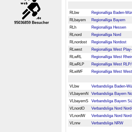
RLbw
Regionalliga Baden-Wü
RLbayern
Regionalliga Bayern
95036859 Besucher
----Nordrhein-Westfalen--VL----------
RLh
Regionalliga Hessen
RLnord
Regionalliga Nord
RLnordost
Regionalliga Nordost
RLwest
Regionalliga West Play-
RLwRL
Regionalliga West Rhei
RLwRLP
Regionalliga West RLP
RLwWF
Regionalliga West West
VLbw
Verbandsliga Baden-Wü
VLbayernN
Verbandsliga Bayern No
VLbayernS
Verbandsliga Bayern S
VLnordO
Verbandsliga Nord Nord
VLnordW
Verbandsliga Nord Nor
VLnrw
Verbandsliga NRW