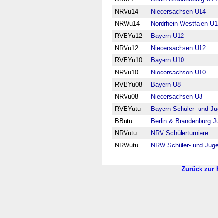
NRVu14
Niedersachsen U14
NRWu14
Nordrhein-Westfalen U1
RVBYu12
Bayern U12
NRVu12
Niedersachsen U12
RVBYu10
Bayern U10
NRVu10
Niedersachsen U10
RVBYu08
Bayern U8
NRVu08
Niedersachsen U8
RVBYutu
Bayern Schüler- und Ju
BButu
Berlin & Brandenburg J
NRVutu
NRV Schülerturniere
NRWutu
NRW Schüler- und Juge
Zurück zur