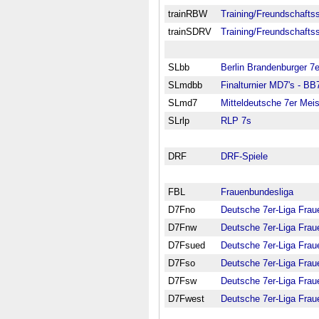
trainRBW
Training/Freundschafts
trainSDRV
Training/Freundschaft
SLbb
Berlin Brandenburger 7e
SLmdbb
Finalturnier MD7's - BB
SLmd7
Mitteldeutsche 7er Meis
SLrlp
RLP 7s
DRF
DRF-Spiele
FBL
Frauenbundesliga
D7Fno
Deutsche 7er-Liga Frau
D7Fnw
Deutsche 7er-Liga Fra
D7Fsued
Deutsche 7er-Liga Fra
D7Fso
Deutsche 7er-Liga Fra
D7Fsw
Deutsche 7er-Liga Fra
D7Fwest
Deutsche 7er-Liga Fra