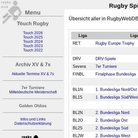
Rugby Spi
Menu
Übersicht aller in RugbyWebDB
Touch Rugby
Touch 2026
Liga
Lig
Touch 2025
Touch 2024
RET
Rugby Europe Trophy
Touch 2023
Touch 2022
DRV
DRV-Spiele
Archiv XV & 7s
Sevens
7er Turniere
Aktuelle Termine XV & 7s
FINBL
Finalphase Bundesliga
7er Turniere
BL1N
1. Bundesliga Nord/Ost
Mitteldeutsche Meisterschaft
BL1S
1. Bundesliga Süd/Wes
Golden Oldies
BL2N
2. Bundesliga Nord
Infos und Links
BL2O
2. Bundesliga Ost
Datenschutzerklärung
BL2S
2. Bundesliga Süd
BL2W
2. Bundesliga West