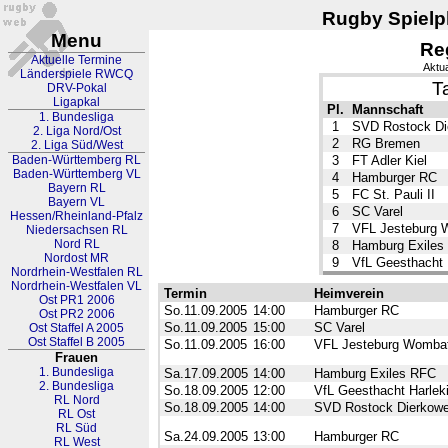
Rugby Spielpl
Menu
Re
Aktuelle Termine
Aktua
Länderspiele RWCQ
T
DRV-Pokal
Ligapkal
Pl.
Mannschaft
1. Bundesliga
1
SVD Rostock Di
2. Liga Nord/Ost
2
RG Bremen
2. Liga Süd/West
Baden-Württemberg RL
3
FT Adler Kiel
Baden-Württemberg VL
4
Hamburger RC
Bayern RL
5
FC St. Pauli II
Bayern VL
6
SC Varel
Hessen/Rheinland-Pfalz
7
VFL Jesteburg 
Niedersachsen RL
Nord RL
8
Hamburg Exiles
Nordost MR
9
VfL Geesthacht 
Nordrhein-Westfalen RL
Nordrhein-Westfalen VL
Termin
Heimverein
Ost PR1 2006
So.11.09.2005
14:00
Hamburger RC
Ost PR2 2006
So.11.09.2005
15:00
SC Varel
Ost Staffel A 2005
Ost Staffel B 2005
So.11.09.2005
16:00
VFL Jesteburg Womba
Frauen
1. Bundesliga
Sa.17.09.2005
14:00
Hamburg Exiles RFC
2. Bundesliga
So.18.09.2005
12:00
VfL Geesthacht Harlek
RL Nord
So.18.09.2005
14:00
SVD Rostock Dierkowe
RL Ost
RL Süd
Sa.24.09.2005
13:00
Hamburger RC
RL West