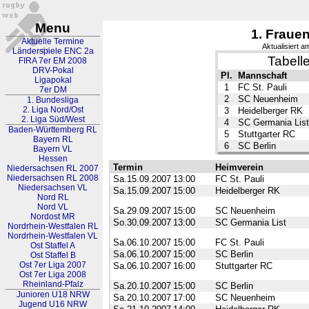
Menu
1. Fraue
Aktuelle Termine
Aktualisiert 
Länderspiele ENC 2a
Tabell
FIRA 7er EM 2008
DRV-Pokal
Pl.
Mannschaft
Ligapokal
1
FC St. Pauli
7er DM
2
SC Neuenheim
1. Bundesliga
2. Liga Nord/Ost
3
Heidelberger RK
2. Liga Süd/West
4
SC Germania List
Baden-Württemberg RL
5
Stuttgarter RC
Bayern RL
6
SC Berlin
Bayern VL
Hessen
Termin
Heimverein
Niedersachsen RL 2007
Niedersachsen RL 2008
Sa.15.09.2007
13:00
FC St. Pauli
Niedersachsen VL
Sa.15.09.2007
15:00
Heidelberger RK
Nord RL
Nord VL
Sa.29.09.2007
15:00
SC Neuenheim
Nordost MR
So.30.09.2007
13:00
SC Germania List
Nordrhein-Westfalen RL
Nordrhein-Westfalen VL
Sa.06.10.2007
15:00
FC St. Pauli
Ost Staffel A
Sa.06.10.2007
15:00
SC Berlin
Ost Staffel B
Ost 7er Liga 2007
Sa.06.10.2007
16:00
Stuttgarter RC
Ost 7er Liga 2008
Rheinland-Pfalz
Sa.20.10.2007
15:00
SC Berlin
Junioren U18 NRW
Sa.20.10.2007
17:00
SC Neuenheim
Jugend U16 NRW