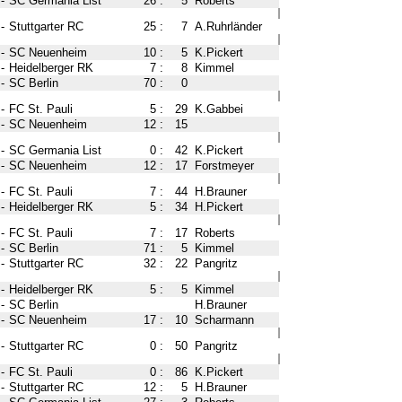
-
SC Germania List
26
:
5
Roberts
-
Stuttgarter RC
25
:
7
A.Ruhrländer
-
SC Neuenheim
10
:
5
K.Pickert
-
Heidelberger RK
7
:
8
Kimmel
-
SC Berlin
70
:
0
-
FC St. Pauli
5
:
29
K.Gabbei
-
SC Neuenheim
12
:
15
-
SC Germania List
0
:
42
K.Pickert
-
SC Neuenheim
12
:
17
Forstmeyer
-
FC St. Pauli
7
:
44
H.Brauner
-
Heidelberger RK
5
:
34
H.Pickert
-
FC St. Pauli
7
:
17
Roberts
-
SC Berlin
71
:
5
Kimmel
-
Stuttgarter RC
32
:
22
Pangritz
-
Heidelberger RK
5
:
5
Kimmel
-
SC Berlin
H.Brauner
-
SC Neuenheim
17
:
10
Scharmann
-
Stuttgarter RC
0
:
50
Pangritz
-
FC St. Pauli
0
:
86
K.Pickert
-
Stuttgarter RC
12
:
5
H.Brauner