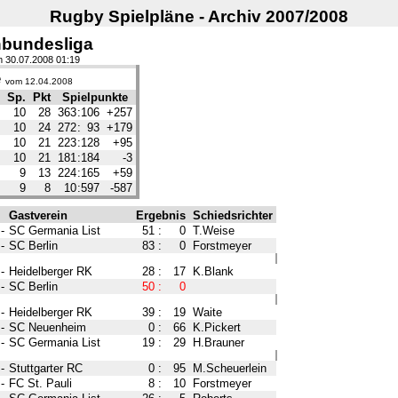
Rugby Spielpläne - Archiv 2007/2008
nbundesliga
am 30.07.2008 01:19
e
vom 12.04.2008
Sp.
Pkt
Spielpunkte
10
28
363
:
106
+257
10
24
272
:
93
+179
10
21
223
:
128
+95
10
21
181
:
184
-3
9
13
224
:
165
+59
9
8
10
:
597
-587
Gastverein
Ergebnis
Schiedsrichter
-
SC Germania List
51
:
0
T.Weise
-
SC Berlin
83
:
0
Forstmeyer
-
Heidelberger RK
28
:
17
K.Blank
-
SC Berlin
50
:
0
-
Heidelberger RK
39
:
19
Waite
-
SC Neuenheim
0
:
66
K.Pickert
-
SC Germania List
19
:
29
H.Brauner
-
Stuttgarter RC
0
:
95
M.Scheuerlein
-
FC St. Pauli
8
:
10
Forstmeyer