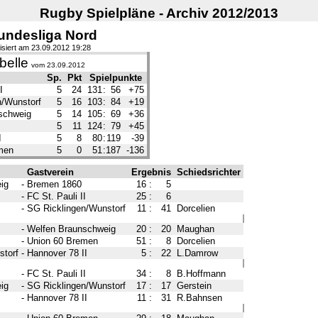
Rugby Spielpläne - Archiv 2012/2013
undesliga Nord
isiert am 23.09.2012 19:28
belle
vom 23.09.2012
Sp.
Pkt
Spielpunkte
I
5
24
131
:
56
+75
n/Wunstorf
5
16
103
:
84
+19
schweig
5
14
105
:
69
+36
5
11
124
:
79
+45
I
5
8
80
:
119
-39
men
5
0
51
:
187
-136
Gastverein
Ergebnis
Schiedsrichter
ig
-
Bremen 1860
16
:
5
-
FC St. Pauli II
25
:
6
-
SG Ricklingen/Wunstorf
11
:
41
Dorcelien
-
Welfen Braunschweig
20
:
20
Maughan
-
Union 60 Bremen
51
:
8
Dorcelien
storf
-
Hannover 78 II
5
:
22
L.Damrow
-
FC St. Pauli II
34
:
8
B.Hoffmann
ig
-
SG Ricklingen/Wunstorf
17
:
17
Gerstein
-
Hannover 78 II
11
:
31
R.Bahnsen