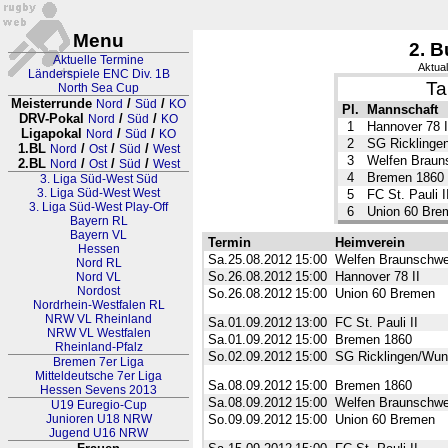
Menu
2. B
Aktuelle Termine
Aktual
Länderspiele ENC Div. 1B
Ta
North Sea Cup
Meisterrunde
/
/
Nord
Süd
KO
Pl.
Mannschaft
DRV-Pokal
/
/
Nord
Süd
KO
1
Hannover 78 I
Ligapokal
/
/
Nord
Süd
KO
2
SG Ricklinge
1.BL
/
/
/
Nord
Ost
Süd
West
3
Welfen Braun
2.BL
/
/
/
Nord
Ost
Süd
West
4
Bremen 1860
3. Liga Süd-West Süd
3. Liga Süd-West West
5
FC St. Pauli I
3. Liga Süd-West Play-Off
6
Union 60 Bre
Bayern RL
Bayern VL
Termin
Heimverein
Hessen
Sa.25.08.2012
15:00
Welfen Braunschwe
Nord RL
So.26.08.2012
15:00
Hannover 78 II
Nord VL
Nordost
So.26.08.2012
15:00
Union 60 Bremen
Nordrhein-Westfalen RL
NRW VL Rheinland
Sa.01.09.2012
13:00
FC St. Pauli II
NRW VL Westfalen
Sa.01.09.2012
15:00
Bremen 1860
Rheinland-Pfalz
So.02.09.2012
15:00
SG Ricklingen/Wun
Bremen 7er Liga
Mitteldeutsche 7er Liga
Sa.08.09.2012
15:00
Bremen 1860
Hessen Sevens 2013
Sa.08.09.2012
15:00
Welfen Braunschwe
U19 Euregio-Cup
Junioren U18 NRW
So.09.09.2012
15:00
Union 60 Bremen
Jugend U16 NRW