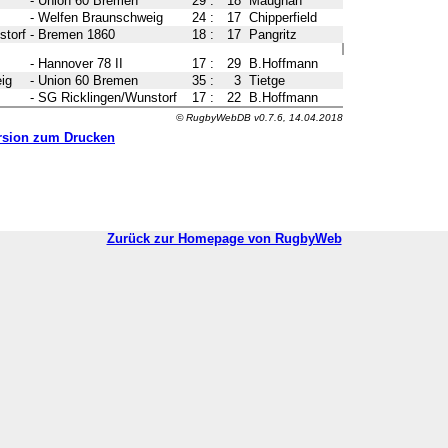
-
Union 60 Bremen
29
:
18
Maughan
-
Welfen Braunschweig
24
:
17
Chipperfield
storf
-
Bremen 1860
18
:
17
Pangritz
-
Hannover 78 II
17
:
29
B.Hoffmann
ig
-
Union 60 Bremen
35
:
3
Tietge
-
SG Ricklingen/Wunstorf
17
:
22
B.Hoffmann
© RugbyWebDB v0.7.6, 14.04.2018
rsion zum Drucken
Zurück zur Homepage von RugbyWeb