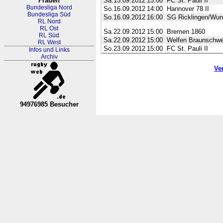
Frauen
Sa.15.09.2012
15:00
FC St. Pauli II
Bundesliga Nord
So.16.09.2012
14:00
Hannover 78 II
Bundesliga Süd
So.16.09.2012
16:00
SG Ricklingen/Wun
RL Nord
RL Ost
Sa.22.09.2012
15:00
Bremen 1860
RL Süd
Sa.22.09.2012
15:00
Welfen Braunschwe
RL West
So.23.09.2012
15:00
FC St. Pauli II
Infos und Links
Archiv
Ve
94976985 Besucher
RL Nordrhein-Westfalen-Westfa