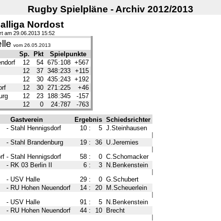
Rugby Spielpläne - Archiv 2012/2013
alliga Nordost
ert am 29.06.2013 15:52
lle
vom 26.05.2013
Sp.
Pkt
Spielpunkte
ndorf
12
54
675
:
108
+567
12
37
348
:
233
+115
12
30
435
:
243
+192
rf
12
30
271
:
225
+46
urg
12
23
188
:
345
-157
12
0
24
:
787
-763
Gastverein
Ergebnis
Schiedsrichter
-
Stahl Hennigsdorf
10
:
5
J.Steinhausen
-
Stahl Brandenburg
19
:
36
U.Jeremies
rf
-
Stahl Hennigsdorf
58
:
0
C.Schomacker
-
RK 03 Berlin II
6
:
3
N.Benkenstein
-
USV Halle
29
:
0
G.Schubert
-
RU Hohen Neuendorf
14
:
20
M.Scheuerlein
-
USV Halle
91
:
5
N.Benkenstein
-
RU Hohen Neuendorf
44
:
10
Brecht