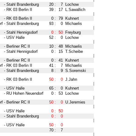
-
Stahl Brandenburg
20
:
7
Lochow
-
RK 03 Berlin II
39
:
17
L.Sawallich
-
RK 03 Berlin II
0
:
79
Kuhnert
rf
-
Stahl Brandenburg
93
:
0
Michaelis
-
Stahl Hennigsdorf
0
:
50
Freyburg
-
USV Halle
52
:
0
Lochow
-
Berliner RC II
10
:
48
Michaelis
-
Stahl Hennigsdorf
0
:
15
T.Scheibe
-
Berliner RC II
0
:
41
Kuhnert
rf
-
RK 03 Berlin II
41
:
7
Michaelis
-
Stahl Brandenburg
8
:
9
S.Soremski
-
RK 03 Berlin II
50
:
0
J.Jahn
-
USV Halle
65
:
0
Kuhnert
-
RU Hohen Neuendorf
0
:
53
Lochow
rf
-
Berliner RC II
50
:
0
U.Jeremies
-
USV Halle
0
:
50
-
Stahl Brandenburg
0
:
0
-
USV Halle
50
:
0
70
:
7