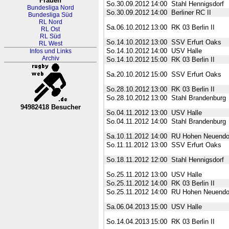
Frauen
So.30.09.2012
14:00
Stahl Hennigsdorf
Bundesliga Nord
So.30.09.2012
14:00
Berliner RC II
Bundesliga Süd
RL Nord
Sa.06.10.2012
13:00
RK 03 Berlin II
RL Ost
RL Süd
So.14.10.2012
13:00
SSV Erfurt Oaks
RL West
So.14.10.2012
14:00
USV Halle
Infos und Links
Archiv
So.14.10.2012
15:00
RK 03 Berlin II
Sa.20.10.2012
15:00
SSV Erfurt Oaks
So.28.10.2012
13:00
RK 03 Berlin II
So.28.10.2012
13:00
Stahl Brandenburg
94982418 Besucher
So.04.11.2012
13:00
USV Halle
RL Nordrhein-Westfalen-Westfa
So.04.11.2012
14:00
Stahl Brandenburg
Sa.10.11.2012
14:00
RU Hohen Neuendo
So.11.11.2012
13:00
SSV Erfurt Oaks
So.18.11.2012
12:00
Stahl Hennigsdorf
So.25.11.2012
13:00
USV Halle
So.25.11.2012
14:00
RK 03 Berlin II
So.25.11.2012
14:00
RU Hohen Neuendo
Sa.06.04.2013
15:00
USV Halle
So.14.04.2013
15:00
RK 03 Berlin II