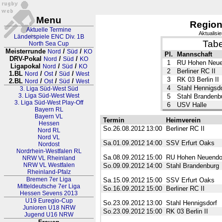
Menu
Region
Aktuelle Termine
Aktualisi
Länderspiele ENC Div. 1B
Tabe
North Sea Cup
Meisterrunde
/
/
Nord
Süd
KO
Pl.
Mannschaft
DRV-Pokal
/
/
Nord
Süd
KO
1
RU Hohen Neue
Ligapokal
/
/
Nord
Süd
KO
2
Berliner RC II
1.BL
/
/
/
Nord
Ost
Süd
West
3
RK 03 Berlin II
2.BL
/
/
/
Nord
Ost
Süd
West
4
Stahl Hennigsdo
3. Liga Süd-West Süd
3. Liga Süd-West West
5
Stahl Brandenb
3. Liga Süd-West Play-Off
6
USV Halle
Bayern RL
Bayern VL
Termin
Heimverein
Hessen
So.26.08.2012
13:00
Berliner RC II
Nord RL
Nord VL
Sa.01.09.2012
14:00
SSV Erfurt Oaks
Nordost
Nordrhein-Westfalen RL
Sa.08.09.2012
15:00
RU Hohen Neuendo
NRW VL Rheinland
NRW VL Westfalen
So.09.09.2012
14:00
Stahl Brandenburg
Rheinland-Pfalz
Bremen 7er Liga
Sa.15.09.2012
15:00
SSV Erfurt Oaks
Mitteldeutsche 7er Liga
So.16.09.2012
15:00
Berliner RC II
Hessen Sevens 2013
U19 Euregio-Cup
So.23.09.2012
13:00
Stahl Hennigsdorf
Junioren U18 NRW
So.23.09.2012
15:00
RK 03 Berlin II
Jugend U16 NRW