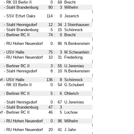
-
RK 03 Berlin II
0
:
69
Brecht
-
Stahl Brandenburg
80
:
3
Wilhelm
-
SSV Erfurt Oaks
114
:
0
Jeserich
-
Stahl Hennigsdorf
12
:
34
J.Steinhausen
-
Stahl Brandenburg
5
:
15
Schönrock
-
Berliner RC II
74
:
0
Brecht
-
RU Hohen Neuendorf
0
:
86
N.Benkenstein
-
USV Halle
75
:
3
M.Scheuerlein
-
RU Hohen Neuendorf
10
:
31
Frederking
-
Berliner RC II
3
:
55
U.Jeremies
-
Stahl Hennigsdorf
8
:
10
N.Benkenstein
rf
-
USV Halle
136
:
8
Schönrock
-
RK 03 Berlin II
0
:
54
G.Schubert
-
Berliner RC II
5
:
6
Ohlerich
-
Stahl Hennigsdorf
0
:
67
U.Jeremies
-
Stahl Brandenburg
47
:
3
rf
-
Berliner RC II
46
:
5
Lochow
-
RU Hohen Neuendorf
0
:
96
Wilhelm
-
RU Hohen Neuendorf
20
:
41
J.Jahn