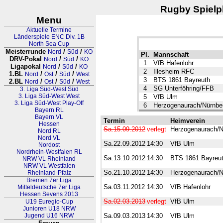
Rugby Spielpl
Menu
Aktuelle Termine
Länderspiele ENC Div. 1B
North Sea Cup
Meisterrunde
/
/
Nord
Süd
KO
Pl.
Mannschaft
DRV-Pokal
/
/
Nord
Süd
KO
1
VfB Hafenlohr
Ligapokal
/
/
Nord
Süd
KO
2
Illesheim RFC
1.BL
/
/
/
Nord
Ost
Süd
West
3
BTS 1861 Bayreuth
2.BL
/
/
/
Nord
Ost
Süd
West
4
SG Unterföhring/FFB
3. Liga Süd-West Süd
3. Liga Süd-West West
5
VfB Ulm
3. Liga Süd-West Play-Off
6
Herzogenaurach/Nürnbe
Bayern RL
Bayern VL
Termin
Heimverein
Hessen
Sa.15.09.2012
verlegt
Herzogenaurach/N
Nord RL
Nord VL
Sa.22.09.2012
14:30
VfB Ulm
Nordost
Nordrhein-Westfalen RL
Sa.13.10.2012
14:30
BTS 1861 Bayreu
NRW VL Rheinland
NRW VL Westfalen
So.21.10.2012
14:30
Herzogenaurach/N
Rheinland-Pfalz
Bremen 7er Liga
Sa.03.11.2012
14:30
VfB Hafenlohr
Mitteldeutsche 7er Liga
Hessen Sevens 2013
Sa.02.03.2013
verlegt
VfB Ulm
U19 Euregio-Cup
Junioren U18 NRW
Jugend U16 NRW
Sa.09.03.2013
14:30
VfB Ulm