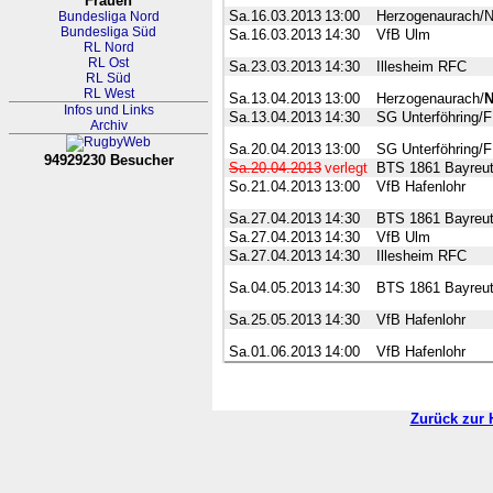
Frauen
Sa.16.03.2013
13:00
Herzogenaurach/N
Bundesliga Nord
Bundesliga Süd
Sa.16.03.2013
14:30
VfB Ulm
RL Nord
RL Ost
Sa.23.03.2013
14:30
Illesheim RFC
RL Süd
RL West
Sa.13.04.2013
13:00
Herzogenaurach/
N
Infos und Links
Sa.13.04.2013
14:30
SG Unterföhring/
Archiv
Sa.20.04.2013
13:00
SG Unterföhring/
94929230 Besucher
Sa.20.04.2013
verlegt
BTS 1861 Bayreu
RL Nordrhein-Westfalen-Westfa
So.21.04.2013
13:00
VfB Hafenlohr
Sa.27.04.2013
14:30
BTS 1861 Bayreu
Sa.27.04.2013
14:30
VfB Ulm
Sa.27.04.2013
14:30
Illesheim RFC
Sa.04.05.2013
14:30
BTS 1861 Bayreu
Sa.25.05.2013
14:30
VfB Hafenlohr
Sa.01.06.2013
14:00
VfB Hafenlohr
Zurück zur