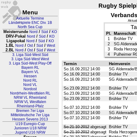
Rugby Spielpl
Menu
Verbands
Aktuelle Termine
Aktual
Länderspiele ENC Div. 1B
Ta
North Sea Cup
Meisterrunde
/
/
Nord
Süd
KO
Pl.
Mannschaft
DRV-Pokal
/
/
Nord
Süd
KO
1
Brühler TV
Ligapokal
/
/
Nord
Süd
KO
2
SG Aldenrad
1.BL
/
/
/
Nord
Ost
Süd
West
3
Roda Herzog
2.BL
/
/
/
Nord
Ost
Süd
West
4
Pulheimer R
3. Liga Süd-West Süd
3. Liga Süd-West West
3. Liga Süd-West Play-Off
Termin
Heimverein
Bayern RL
So.16.09.2012
14:00
SG Aldenrade/B
Bayern VL
So.16.09.2012
14:00
Brühler TV
Hessen
So.16.09.2012
14:00
SG Aldenrade/B
Nord RL
Nord VL
So.23.09.2012
14:00
Brühler TV
Nordost
Nordrhein-Westfalen RL
So.23.09.2012
14:00
SG Aldenrade/B
NRW VL Rheinland
So.23.09.2012
14:00
Brühler TV
NRW VL Westfalen
Rheinland-Pfalz
So.07.10.2012
14:00
Brühler TV
Bremen 7er Liga
So.07.10.2012
14:00
SG Aldenrade/B
Mitteldeutsche 7er Liga
So.07.10.2012
14:00
Brühler TV
Hessen Sevens 2013
U19 Euregio-Cup
So.21.10.2012
abgesagt
Brühler TV
Junioren U18 NRW
So.21.10.2012
abgesagt
Roda Herzogenr
Jugend U16 NRW