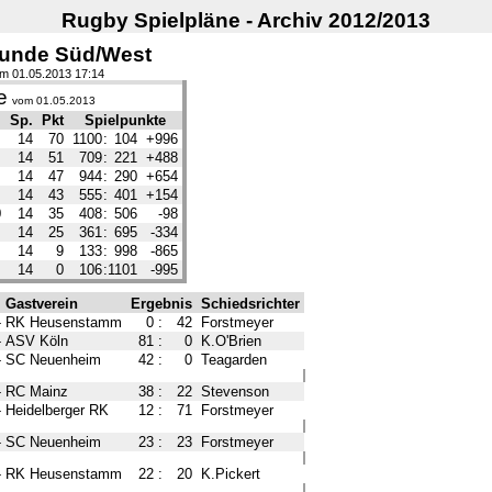
Rugby Spielpläne - Archiv 2012/2013
runde Süd/West
 am 01.05.2013 17:14
e
vom 01.05.2013
Sp.
Pkt
Spielpunkte
14
70
1100
:
104
+996
14
51
709
:
221
+488
14
47
944
:
290
+654
14
43
555
:
401
+154
0
14
35
408
:
506
-98
m
14
25
361
:
695
-334
14
9
133
:
998
-865
14
0
106
:
1101
-995
Gastverein
Ergebnis
Schiedsrichter
-
RK Heusenstamm
0
:
42
Forstmeyer
-
ASV Köln
81
:
0
K.O'Brien
-
SC Neuenheim
42
:
0
Teagarden
-
RC Mainz
38
:
22
Stevenson
-
Heidelberger RK
12
:
71
Forstmeyer
-
SC Neuenheim
23
:
23
Forstmeyer
-
RK Heusenstamm
22
:
20
K.Pickert