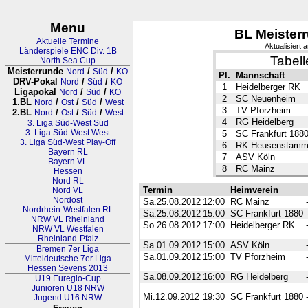
Menu
BL Meister
Aktuelle Termine
Aktualisiert
Länderspiele ENC Div. 1B
Tabell
North Sea Cup
Meisterrunde
/
/
Nord
Süd
KO
Pl.
Mannschaft
DRV-Pokal
/
/
Nord
Süd
KO
1
Heidelberger RK
Ligapokal
/
/
Nord
Süd
KO
2
SC Neuenheim
1.BL
/
/
/
Nord
Ost
Süd
West
3
TV Pforzheim
2.BL
/
/
/
Nord
Ost
Süd
West
4
RG Heidelberg
3. Liga Süd-West Süd
3. Liga Süd-West West
5
SC Frankfurt 188
3. Liga Süd-West Play-Off
6
RK Heusenstam
Bayern RL
7
ASV Köln
Bayern VL
8
RC Mainz
Hessen
Nord RL
Termin
Heimverein
Nord VL
Nordost
Sa.25.08.2012
12:00
RC Mainz
Nordrhein-Westfalen RL
Sa.25.08.2012
15:00
SC Frankfurt 1880
NRW VL Rheinland
So.26.08.2012
17:00
Heidelberger RK
NRW VL Westfalen
Rheinland-Pfalz
Sa.01.09.2012
15:00
ASV Köln
Bremen 7er Liga
Sa.01.09.2012
15:00
TV Pforzheim
Mitteldeutsche 7er Liga
Hessen Sevens 2013
Sa.08.09.2012
16:00
RG Heidelberg
U19 Euregio-Cup
Junioren U18 NRW
Mi.12.09.2012
19:30
SC Frankfurt 1880
Jugend U16 NRW