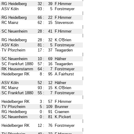
-
RG Heidelberg
32
:
39
F.Himmer
-
ASV Köln
93
:
5
Forstmeyer
-
RG Heidelberg
66
:
22
F.Himmer
-
RC Mainz
62
:
15
Stevenson
-
SC Neuenheim
28
:
41
F.Himmer
-
RG Heidelberg
28
:
32
K.O'Brien
-
ASV Köln
81
:
5
Forstmeyer
-
TV Pforzheim
17
:
37
Teagarden
-
SC Neuenheim
10
:
69
Häfner
-
SC Frankfurt 1880
57
:
16
Teagarden
-
RK Heusenstamm
64
:
7
Forstmeyer
-
Heidelberger RK
8
:
95
A.Fairhurst
-
ASV Köln
52
:
12
Häfner
-
RC Mainz
93
:
15
K.O'Brien
-
SC Frankfurt 1880
55
:
7
Forstmeyer
-
Heidelberger RK
3
:
57
F.Himmer
-
TV Pforzheim
5
:
109
Brunner
-
RG Heidelberg
0
:
91
Craenen
-
SC Neuenheim
0
:
81
K.Pickert
-
Heidelberger RK
12
:
76
Forstmeyer