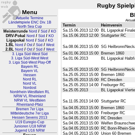
Rugby Spielpl
Menu
B
Aktuelle Termine
Aktual
Länderspiele ENC Div. 1B
Termin
Heimverein
North Sea Cup
Sa.15.06.2013
12:00
BL Ligapokal Final
Meisterrunde
/
/
Nord
Süd
KO
Sa.15.06.2013
12:00
Stuttgarter RC
DRV-Pokal
/
/
Nord
Süd
KO
Ligapokal
/
/
Nord
Süd
KO
1.BL
/
/
/
Nord
Ost
Süd
West
Sa.08.06.2013
15:00
SG Heilbronn/Neck
2.BL
/
/
/
Nord
Ost
Süd
West
Sa.01.06.2013
15:00
Bremen 1860
3. Liga Süd-West Süd
3. Liga Süd-West West
Sa.01.06.2013
BL Ligapokal Halbfi
3. Liga Süd-West Play-Off
Bayern RL
Sa.25.05.2013
15:00
SG Heilbronn/Neck
Bayern VL
Sa.25.05.2013
15:00
Bremen 1860
Hessen
Nord RL
Sa.25.05.2013
15:00
RC Dresden
Nord VL
Sa.25.05.2013
14:00
Freiburger RC
Nordost
Sa.25.05.2013
BL Ligapokal Vierte
Nordrhein-Westfalen RL
NRW VL Rheinland
NRW VL Westfalen
Sa.11.05.2013
14:00
Stuttgarter RC
Rheinland-Pfalz
Sa.04.05.2013
15:00
Bremen 1860
Bremen 7er Liga
Sa.04.05.2013
15:00
Freiburger RC
Mitteldeutsche 7er Liga
Hessen Sevens 2013
Sa.04.05.2013
15:00
RC Dresden
U19 Euregio-Cup
Sa.04.05.2013
15:00
Welfen Braunschwe
Junioren U18 NRW
Sa.04.05.2013
15:00
RC Bonn-Rhein-Sie
Jugend U16 NRW
Sa.04.05.2013
15:00
Union 60 Bremen