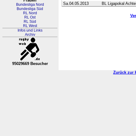
Frauen
Sa.04.05.2013
BL Ligapokal Achtel
Bundesliga Nord
Bundesliga Süd
RL Nord
Ve
RL Ost
RL Süd
RL West
Infos und Links
Archiv
95029669 Besucher
RL Nordrhein-Westfalen-Westfa
Zurück zur