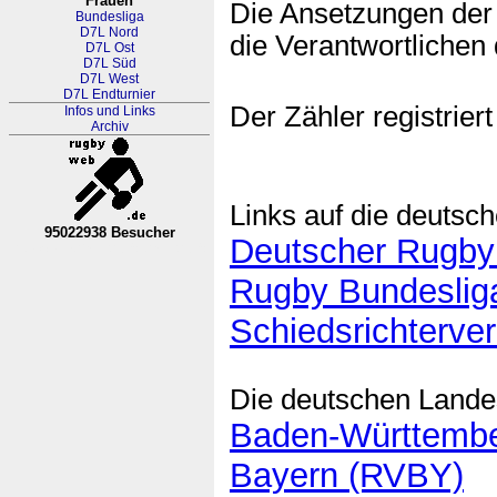
Frauen
Die Ansetzungen der 
Bundesliga
D7L Nord
die Verantwortlichen 
D7L Ost
D7L Süd
D7L West
D7L Endturnier
Der Zähler registriert
Infos und Links
Archiv
Links auf die deutsc
95022938 Besucher
Deutscher Rugby
RL Nordrhein-Westfalen-Westfa
Rugby Bundeslig
Schiedsrichterve
Die deutschen Lande
Baden-Württemb
Bayern (RVBY)