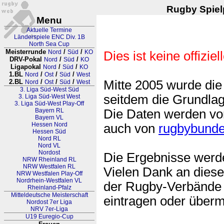
Rugby Spielp
Menu
Aktuelle Termine
Länderspiele ENC Div. 1B
North Sea Cup
Meisterrunde
/
/
Nord
Süd
KO
Dies ist keine offiziel
DRV-Pokal
/
/
Nord
Süd
KO
Ligapokal
/
/
Nord
Süd
KO
1.BL
/
/
/
Nord
Ost
Süd
West
2.BL
/
/
/
Mitte 2005 wurde di
Nord
Ost
Süd
West
3. Liga Süd-West Süd
seitdem die Grundlag
3. Liga Süd-West West
3. Liga Süd-West Play-Off
Bayern RL
Die Daten werden vo
Bayern VL
Hessen Nord
auch von
rugbybunde
Hessen Süd
Nord RL
Nord VL
Nordost
Die Ergebnisse werden
NRW Rheinland RL
NRW Westfalen RL
Vielen Dank an dieser
NRW Westfalen Play-Off
Nordrhein-Westfalen VL
der Rugby-Verbände 
Rheinland-Pfalz
Mitteldeutsche Meisterschaft
eintragen oder übermi
Nordost 7er Liga
NRV 7er-Liga
U19 Euregio-Cup