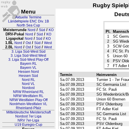
Rugby Spielpl
Menu
Deuts
Aktuelle Termine
Länderspiele ENC Div. 1B
North Sea Cup
Meisterrunde
/
/
Nord
Süd
KO
Pl.
Mannsch
DRV-Pokal
/
/
Nord
Süd
KO
1
SC Germa
Ligapokal
/
/
Nord
Süd
KO
2
SG Wiede
1.BL
/
/
/
Nord
Ost
Süd
West
3
SCW Gött
2.BL
/
/
/
Nord
Ost
Süd
West
4
FC St. Pa
3. Liga Süd-West Süd
3. Liga Süd-West West
5
Union 60
3. Liga Süd-West Play-Off
6
PSV Olde
Bayern RL
7
FT Adler 
Bayern VL
Hessen Nord
Termin
Heimverein
Hessen Süd
Sa.07.09.2013
Turnier 1 - 7er Fra
Nord RL
Nord VL
Sa.07.09.2013
SC Germania List
Nordost
Sa.07.09.2013
FC St. Pauli
NRW Rheinland RL
Sa.07.09.2013
SG Wiedenbrück/B
NRW Westfalen RL
Sa.07.09.2013
Union 60 Bremen
NRW Westfalen Play-Off
Nordrhein-Westfalen VL
Sa.07.09.2013
PSV Oldenburg
Rheinland-Pfalz
Sa.07.09.2013
FT Adler Kiel
Mitteldeutsche Meisterschaft
Sa.07.09.2013
SC Germania List
Nordost 7er Liga
Sa.07.09.2013
FC St. Pauli
NRV 7er-Liga
Sa.07.09.2013
PSV Oldenburg
U19 Euregio-Cup
Sa.07.09.2013
FT Adler Kiel