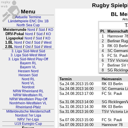
Rugby Spielpl
Menu
BL Mei
Aktuelle Termine
Aktu
Länderspiele ENC Div. 1B
T
North Sea Cup
Meisterrunde
/
/
Nord
Süd
KO
Pl.
Mannschaft
DRV-Pokal
/
/
Nord
Süd
KO
1
Hannover 7
Ligapokal
/
/
Nord
Süd
KO
2
Berliner Ru
1.BL
/
/
/
Nord
Ost
Süd
West
3
RK 03 Berli
2.BL
/
/
/
Nord
Ost
Süd
West
4
SC Germania
3. Liga Süd-West Süd
3. Liga Süd-West West
5
FC St. Pauli
3. Liga Süd-West Play-Off
6
TSV Victori
Bayern RL
7
Berliner SV 
Bayern VL
8
SG Rickling
Hessen Nord
Hessen Süd
Termin
Heimverein
Nord RL
Nord VL
Sa.24.08.2013
15:00
RK 03 Berlin
Nordost
Sa.24.08.2013
16:00
SC Germania Li
NRW Rheinland RL
Sa.24.08.2013
17:00
FC St. Pauli
NRW Westfalen RL
NRW Westfalen Play-Off
Sa.31.08.2013
14:00
SG Ricklingen/
Nordrhein-Westfalen VL
Sa.31.08.2013
14:30
RK 03 Berlin
Rheinland-Pfalz
Mitteldeutsche Meisterschaft
Sa.31.08.2013
16:00
TSV Victoria Li
Nordost 7er Liga
NRV 7er-Liga
Sa.07.09.2013
15:00
FC St. Pauli
U19 Euregio-Cup
Sa.07.09.2013
16:00
Hannover 78