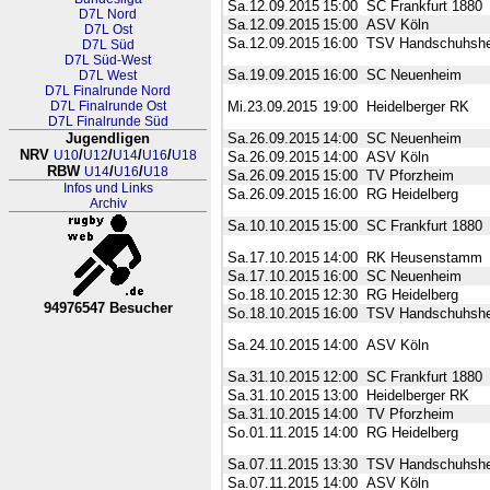
Sa.12.09.2015
15:00
SC Frankfurt 1880
D7L Nord
Sa.12.09.2015
15:00
ASV Köln
D7L Ost
Sa.12.09.2015
16:00
TSV Handschuhsh
D7L Süd
D7L Süd-West
Sa.19.09.2015
16:00
SC Neuenheim
D7L West
D7L Finalrunde Nord
D7L Finalrunde Ost
Mi.23.09.2015
19:00
Heidelberger RK
D7L Finalrunde Süd
Jugendligen
Sa.26.09.2015
14:00
SC Neuenheim
NRV
/
/
/
/
U10
U12
U14
U16
U18
Sa.26.09.2015
14:00
ASV Köln
RBW
/
/
U14
U16
U18
Sa.26.09.2015
15:00
TV Pforzheim
Infos und Links
Sa.26.09.2015
16:00
RG Heidelberg
Archiv
Sa.10.10.2015
15:00
SC Frankfurt 1880
Sa.17.10.2015
14:00
RK Heusenstamm
Sa.17.10.2015
16:00
SC Neuenheim
So.18.10.2015
12:30
RG Heidelberg
94976547 Besucher
So.18.10.2015
16:00
TSV Handschuhsh
RL Nordrhein-Westfalen-Westfa
Sa.24.10.2015
14:00
ASV Köln
Sa.31.10.2015
12:00
SC Frankfurt 1880
Sa.31.10.2015
13:00
Heidelberger RK
Sa.31.10.2015
14:00
TV Pforzheim
So.01.11.2015
14:00
RG Heidelberg
Sa.07.11.2015
13:30
TSV Handschuhsh
Sa.07.11.2015
14:00
ASV Köln