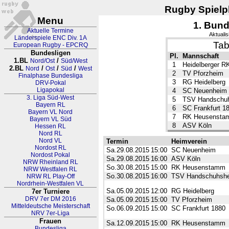
Rugby Spielpl
Menu
1. Bund
Aktuelle Termine
Aktualis
Länderspiele ENC Div. 1A
Tab
European Rugby - EPCRQ
Bundesligen
Pl.
Mannschaft
1.BL
/
Nord/Ost
Süd/West
1
Heidelberger R
2.BL
/
/
/
Nord
Ost
Süd
West
2
TV Pforzheim
Finalphase Bundesliga
3
RG Heidelberg
DRV-Pokal
Ligapokal
4
SC Neuenheim
3. Liga Süd-West
5
TSV Handschu
Bayern RL
6
SC Frankfurt 1
Bayern VL Nord
7
RK Heusensta
Bayern VL Süd
8
ASV Köln
Hessen RL
Nord RL
Nord VL
Termin
Heimverein
Nordost RL
Sa.29.08.2015
15:00
SC Neuenheim
Nordost Pokal
Sa.29.08.2015
16:00
ASV Köln
NRW Rheinland RL
So.30.08.2015
15:00
RK Heusenstamm
NRW Westfalen RL
So.30.08.2015
16:00
TSV Handschuhsh
NRW RL Play-Off
Nordrhein-Westfalen VL
Sa.05.09.2015
12:00
RG Heidelberg
7er Turniere
DRV 7er DM 2016
Sa.05.09.2015
15:00
TV Pforzheim
Mitteldeutsche Meisterschaft
So.06.09.2015
15:00
SC Frankfurt 1880
NRV 7er-Liga
Frauen
Sa.12.09.2015
15:00
RK Heusenstamm
Bundesliga