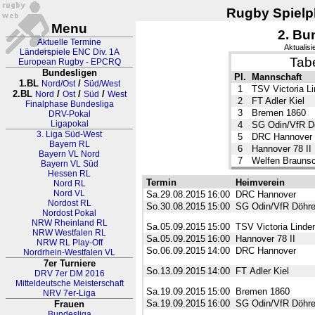
Rugby Spielpl
Menu
2. Bu
Aktuelle Termine
Aktualisi
Länderspiele ENC Div. 1A
Tabe
European Rugby - EPCRQ
Bundesligen
Pl.
Mannschaft
1.BL
/
Nord/Ost
Süd/West
1
TSV Victoria L
2.BL
/
/
/
Nord
Ost
Süd
West
2
FT Adler Kiel
Finalphase Bundesliga
3
Bremen 1860
DRV-Pokal
Ligapokal
4
SG Odin/VfR D
3. Liga Süd-West
5
DRC Hannover
Bayern RL
6
Hannover 78 II
Bayern VL Nord
7
Welfen Brauns
Bayern VL Süd
Hessen RL
Termin
Heimverein
Nord RL
Nord VL
Sa.29.08.2015
16:00
DRC Hannover
Nordost RL
So.30.08.2015
15:00
SG Odin/VfR Döhr
Nordost Pokal
NRW Rheinland RL
Sa.05.09.2015
15:00
TSV Victoria Linde
NRW Westfalen RL
Sa.05.09.2015
16:00
Hannover 78 II
NRW RL Play-Off
So.06.09.2015
14:00
DRC Hannover
Nordrhein-Westfalen VL
7er Turniere
So.13.09.2015
14:00
FT Adler Kiel
DRV 7er DM 2016
Mitteldeutsche Meisterschaft
Sa.19.09.2015
15:00
Bremen 1860
NRV 7er-Liga
Sa.19.09.2015
16:00
SG Odin/VfR Döhr
Frauen
Bundesliga