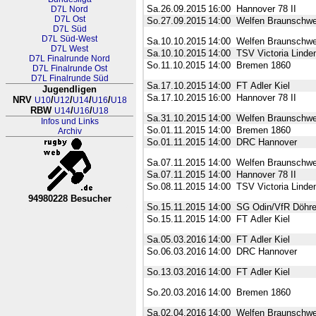
Sa.26.09.2015
16:00
Hannover 78 II
D7L Nord
D7L Ost
So.27.09.2015
14:00
Welfen Braunschwe
D7L Süd
D7L Süd-West
Sa.10.10.2015
14:00
Welfen Braunschwe
D7L West
Sa.10.10.2015
14:00
TSV Victoria Linde
D7L Finalrunde Nord
So.11.10.2015
14:00
Bremen 1860
D7L Finalrunde Ost
D7L Finalrunde Süd
Sa.17.10.2015
14:00
FT Adler Kiel
Jugendligen
Sa.17.10.2015
16:00
Hannover 78 II
NRV
/
/
/
/
U10
U12
U14
U16
U18
RBW
/
/
U14
U16
U18
Sa.31.10.2015
14:00
Welfen Braunschwe
Infos und Links
So.01.11.2015
14:00
Bremen 1860
Archiv
So.01.11.2015
14:00
DRC Hannover
Sa.07.11.2015
14:00
Welfen Braunschwe
Sa.07.11.2015
14:00
Hannover 78 II
So.08.11.2015
14:00
TSV Victoria Linde
94980228 Besucher
So.15.11.2015
14:00
SG Odin/VfR Döhr
RL Nordrhein-Westfalen-Westfa
So.15.11.2015
14:00
FT Adler Kiel
Sa.05.03.2016
14:00
FT Adler Kiel
So.06.03.2016
14:00
DRC Hannover
So.13.03.2016
14:00
FT Adler Kiel
So.20.03.2016
14:00
Bremen 1860
Sa.02.04.2016
14:00
Welfen Braunschwe