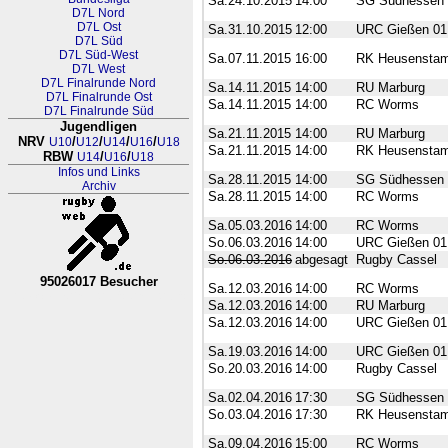
Sa.24.10.2015
14:00
SG Südhessen
D7L Nord
D7L Ost
Sa.31.10.2015
12:00
URC Gießen 01
D7L Süd
D7L Süd-West
Sa.07.11.2015
16:00
RK Heusenstam
D7L West
D7L Finalrunde Nord
Sa.14.11.2015
14:00
RU Marburg
D7L Finalrunde Ost
Sa.14.11.2015
14:00
RC Worms
D7L Finalrunde Süd
Jugendligen
Sa.21.11.2015
14:00
RU Marburg
NRV
/
/
/
/
U10
U12
U14
U16
U18
Sa.21.11.2015
14:00
RK Heusenstam
RBW
/
/
U14
U16
U18
Infos und Links
Sa.28.11.2015
14:00
SG Südhessen
Archiv
Sa.28.11.2015
14:00
RC Worms
Sa.05.03.2016
14:00
RC Worms
So.06.03.2016
14:00
URC Gießen 01
So.06.03.2016
abgesagt
Rugby Cassel
95026017 Besucher
Sa.12.03.2016
14:00
RC Worms
RL Nordrhein-Westfalen-Westfa
Sa.12.03.2016
14:00
RU Marburg
Sa.12.03.2016
14:00
URC Gießen 01
Sa.19.03.2016
14:00
URC Gießen 01
So.20.03.2016
14:00
Rugby Cassel
Sa.02.04.2016
17:30
SG Südhessen
So.03.04.2016
17:30
RK Heusenstam
Sa.09.04.2016
15:00
RC Worms