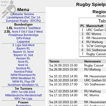
Rugby Spielpl
Menu
Regio
Aktuelle Termine
Aktualis
Länderspiele ENC Div. 1A
Tab
European Rugby - EPCRQ
Bundesligen
Pl.
Mannschaft
1.BL
/
Nord/Ost
Süd/West
1
URC Gießen 
2.BL
/
/
/
Nord
Ost
Süd
West
2
RC Worms
Finalphase Bundesliga
3
RK Heusenst
DRV-Pokal
Ligapokal
4
RU Marburg
3. Liga Süd-West
5
SCW Götting
Bayern RL
6
SG Südhesse
Bayern VL Nord
7
Rugby Cassel
Bayern VL Süd
Hessen RL
Termin
Heimverein
Nord RL
Nord VL
Sa.26.09.2015
15:00
Rugby Cassel
Nordost RL
Sa.26.09.2015
15:00
RU Marburg
Nordost Pokal
NRW Rheinland RL
Sa.10.10.2015
14:00
RK Heusenstam
NRW Westfalen RL
Sa.10.10.2015
14:00
URC Gießen 01
NRW RL Play-Off
Sa.10.10.2015
17:00
SG Südhessen
Nordrhein-Westfalen VL
7er Turniere
Sa.17.10.2015
14:00
RU Marburg
DRV 7er DM 2016
Sa.17.10.2015
14:00
RC Worms
Mitteldeutsche Meisterschaft
NRV 7er-Liga
Sa.24.10.2015
11:00
RK Heusenstam
Frauen
Bundesliga