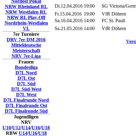
Nordost Pokal
Di.12.04.2016
19:00
SG Victoria/Germ
NRW Rheinland RL
NRW Westfalen RL
Fr.15.04.2016
19:00
VfR Döhren
NRW RL Play-Off
Sa.16.04.2016
14:00
FC St. Pauli
Nordrhein-Westfalen
VL
Sa.21.05.2016
14:00
VfR Döhren
7er Turniere
DRV 7er DM 2016
Vers
Mitteldeutsche
Meisterschaft
NRV 7er-Liga
Frauen
Bundesliga
D7L Nord
D7L Ost
D7L Süd
D7L Süd-West
D7L West
D7L Finalrunde Nord
D7L Finalrunde Ost
D7L Finalrunde Süd
Jugendligen
NRV
U10
/
U12
/
U14
/
U16
/
U18
RBW
U14
/
U16
/
U18