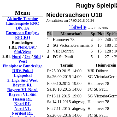
Rugby Spielpl
Menu
Niedersachsen U18
Aktuelle Termine
Aktualisiert am 07.05.2018 00:34
Länderspiele ENC
Tabelle
Div. 1A
vom 21.05.2016
European Rugby -
Pl.
Mannschaft
Sp.
Pkt
Spiel
EPCRQ
1
Hannover 78
4
20
246
:
1
Bundesligen
2
SG Victoria/Germania
6
15
180
:
1
1.BL
Nord/Ost
/
3
VfR Döhren
5
15
128
:
1
Süd/West
2.BL
Nord
/
Ost
/
Süd
/
4
FC St. Pauli
5
1
27
:
2
West
Termin
Heimverein
Finalphase Bundesliga
DRV-Pokal
Fr.25.09.2015
14:00
VfR Döhren
Ligapokal
Sa.26.09.2015
14:00
SG Victoria/Germ
3. Liga Süd-West
Fr.09.10.2015
19:00
Hannover 78
Bayern RL
Sa.10.10.2015
14:00
FC St. Pauli
Bayern VL Nord
Bayern VL Süd
Fr.13.11.2015
19:00
SG Victoria/Germ
Hessen RL
Sa.14.11.2015
abgesagt
Hannover 78
Nord RL
Nord VL
Fr.27.11.2015
abgesagt
Hannover 78
Nordost RL
Sa.26.03.2016
14:00
FC St. Pauli