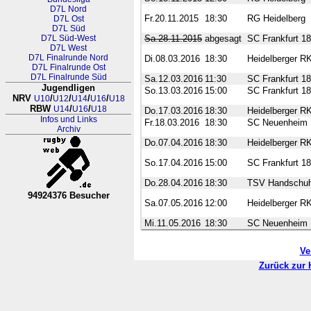
D7L Nord
Fr.20.11.2015
18:30
RG Heidelberg
D7L Ost
D7L Süd
D7L Süd-West
Sa.28.11.2015
abgesagt
SC Frankfurt 1
D7L West
D7L Finalrunde Nord
Di.08.03.2016
18:30
Heidelberger R
D7L Finalrunde Ost
D7L Finalrunde Süd
Sa.12.03.2016
11:30
SC Frankfurt 1
Jugendligen
So.13.03.2016
15:00
SC Frankfurt 1
NRV
/
/
/
/
U10
U12
U14
U16
U18
RBW
/
/
U14
U16
U18
Do.17.03.2016
18:30
Heidelberger R
Infos und Links
Fr.18.03.2016
18:30
SC Neuenheim
Archiv
Do.07.04.2016
18:30
Heidelberger R
So.17.04.2016
15:00
SC Frankfurt 1
Do.28.04.2016
18:30
TSV Handschu
94924376 Besucher
Sa.07.05.2016
12:00
Heidelberger R
RL Nordrhein-Westfalen-Westfa
Mi.11.05.2016
18:30
SC Neuenheim
Ve
Zurück zur