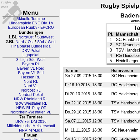
Rugby Spielpl
Menu
Baden
Aktuelle Termine
Aktua
Länderspiele ENC Div. 1A
Ta
European Rugby - EPCRQ
Bundesligen
Pl.
Mannschaft
1.BL
/
Nord/Ost
Süd/West
1
SC Frankfurt
2.BL
/
/
/
Nord
Ost
Süd
West
2
SC Neuenhe
Finalphase Bundesliga
3
TSV Handsc
DRV-Pokal
Ligapokal
4
RG Heidelbe
3. Liga Süd-West
5
Heidelberger
Bayern RL
Bayern VL Nord
Termin
Heimverein
Bayern VL Süd
So.27.09.2015
15:00
SC Neuenheim
Hessen RL
Nord RL
Fr.16.10.2015
18:30
RG Heidelberg
Nord VL
Nordost RL
Di.20.10.2015
18:30
RG Heidelberg
Nordost Pokal
NRW Rheinland RL
Do.22.10.2015
18:30
TSV Handschu
NRW Westfalen RL
NRW RL Play-Off
Do.29.10.2015
18:30
TSV Handschu
Nordrhein-Westfalen VL
7er Turniere
Sa.07.11.2015
12:30
TSV Handschu
DRV 7er DM 2016
Mitteldeutsche Meisterschaft
Mi.11.11.2015
18:30
SC Neuenheim
NRV 7er-Liga
Frauen
So.15.11.2015
12:30
RG Heidelberg
Bundesliga