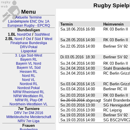
Rugby Spielpl
Menu
Aktuelle Termine
Länderspiele ENC Div. 1A
Termin
Heimverein
European Rugby - EPCRQ
Sa.18.06.2016
16:00
RK 03 Berlin II
Bundesligen
1.BL
/
Nord/Ost
Süd/West
2.BL
/
/
/
Nord
Ost
Süd
West
Sa.28.05.2016
14:00
RK 03 Berlin II
Finalphase Bundesliga
So.22.05.2016
14:00
Berliner SV 92
DRV-Pokal
Ligapokal
3. Liga Süd-West
Di.03.05.2016
18:30
Berliner SV 92
Bayern RL
So.24.04.2016
14:00
RK 03 Berlin II
Bayern VL Nord
Bayern VL Süd
So.24.04.2016
14:00
Stahl Brandenb
Hessen RL
So.24.04.2016
14:00
RC Berlin Grizz
Nord RL
Nord VL
Nordost RL
So.03.04.2016
14:15
RC Berlin Grizz
Nordost Pokal
So.03.04.2016
14:00
Berliner RC III
NRW Rheinland RL
So.20.03.2016
14:00
RK 03 Berlin II
NRW Westfalen RL
NRW RL Play-Off
So.20.03.2016
abgesagt
Stahl Brandenb
Nordrhein-Westfalen VL
So.20.03.2016
13:00
SG Hennigsdorf
7er Turniere
So.20.03.2016
13:00
RC Leipzig
DRV 7er DM 2016
Sa.19.03.2016
14:00
Berliner SV 92
Mitteldeutsche Meisterschaft
Sa.19.03.2016
14:00
SG BSC2/VRC
NRV 7er-Liga
Frauen
Bundesliga