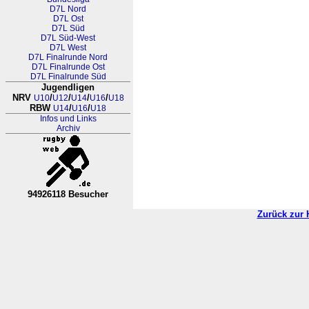
D7L Nord
D7L Ost
D7L Süd
D7L Süd-West
D7L West
D7L Finalrunde Nord
D7L Finalrunde Ost
D7L Finalrunde Süd
Jugendligen
NRV
/
/
/
/
U10
U12
U14
U16
U18
RBW
/
/
U14
U16
U18
Infos und Links
Archiv
94926118 Besucher
RL Nordrhein-Westfalen-Westfa
Zurück zur