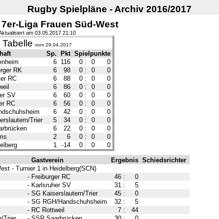
Rugby Spielpläne - Archiv 2016/2017
 7er-Liga Frauen Süd-West
Aktualisiert am 03.05.2017 21:10
Tabelle
vom 29.04.2017
haft
Sp.
Pkt
Spielpunkte
enheim
6
116
0
:
0
0
erger RK
6
98
0
:
0
0
ter RC
6
88
0
:
0
0
weil
6
86
0
:
0
0
her SV
6
60
0
:
0
0
ger RC
6
56
0
:
0
0
ndschuhsheim
6
42
0
:
0
0
rslautern/Trier
5
34
0
:
0
0
rbrücken
6
22
0
:
0
0
ms
2
6
0
:
0
0
elberg
1
-14
0
:
0
0
Gastverein
Ergebnis
Schiedsrichter
st - Turnier 1 in Heidelberg(SCN)
-
Freiburger RC
46
:
0
-
Karlsruher SV
31
:
5
-
SG Kaiserslautern/Trier
45
:
0
-
SG RGH/Handschuhsheim
32
:
5
-
RC Rottweil
7
:
44
/Trier
-
SSR Saarbrücken
30
:
0