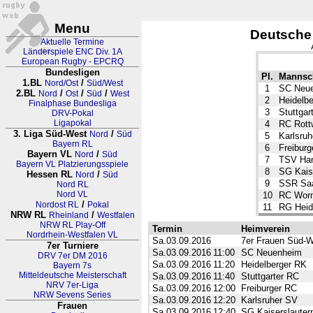
Menu
Deutsche
Aktuelle Termine
Länderspiele ENC Div. 1A
European Rugby - EPCRQ
Bundesligen
Pl.
Mannsc
1.BL
/
Nord/Ost
Süd/West
1
SC Neu
2.BL
/
/
/
Nord
Ost
Süd
West
2
Heidelb
Finalphase Bundesliga
3
Stuttgar
DRV-Pokal
Ligapokal
4
RC Rott
3. Liga Süd-West
/
Nord
Süd
5
Karlsru
Bayern RL
6
Freibur
Bayern VL
/
Nord
Süd
7
TSV Ha
Bayern VL Platzierungsspiele
8
SG Kaise
Hessen RL
/
Nord
Süd
9
SSR Saa
Nord RL
Nord VL
10
RC Wor
/
Nordost RL
Pokal
11
RG Heid
NRW RL
/
Rheinland
Westfalen
NRW RL Play-Off
Termin
Heimverein
Nordrhein-Westfalen VL
Sa.03.09.2016
7er Frauen Süd-We
7er Turniere
Sa.03.09.2016
11:00
SC Neuenheim
DRV 7er DM 2016
Sa.03.09.2016
11:20
Heidelberger RK
Bayern 7s
Mitteldeutsche Meisterschaft
Sa.03.09.2016
11:40
Stuttgarter RC
NRV 7er-Liga
Sa.03.09.2016
12:00
Freiburger RC
NRW Sevens Series
Sa.03.09.2016
12:20
Karlsruher SV
Frauen
Sa.03.09.2016
12:40
SG Kaiserslautern