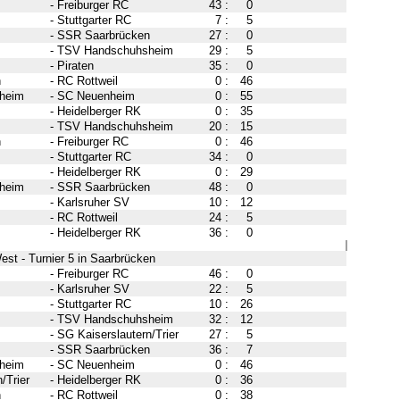
-
Freiburger RC
43
:
0
-
Stuttgarter RC
7
:
5
-
SSR Saarbrücken
27
:
0
-
TSV Handschuhsheim
29
:
5
-
Piraten
35
:
0
n
-
RC Rottweil
0
:
46
heim
-
SC Neuenheim
0
:
55
-
Heidelberger RK
0
:
35
-
TSV Handschuhsheim
20
:
15
n
-
Freiburger RC
0
:
46
-
Stuttgarter RC
34
:
0
-
Heidelberger RK
0
:
29
heim
-
SSR Saarbrücken
48
:
0
-
Karlsruher SV
10
:
12
-
RC Rottweil
24
:
5
-
Heidelberger RK
36
:
0
st - Turnier 5 in Saarbrücken
-
Freiburger RC
46
:
0
-
Karlsruher SV
22
:
5
-
Stuttgarter RC
10
:
26
-
TSV Handschuhsheim
32
:
12
-
SG Kaiserslautern/Trier
27
:
5
-
SSR Saarbrücken
36
:
7
heim
-
SC Neuenheim
0
:
46
/Trier
-
Heidelberger RK
0
:
36
n
-
RC Rottweil
0
:
38