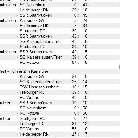
huhsheim
-
SC Neuenheim
0
:
41
-
Heidelberger RK
29
:
10
n
-
SSR Saarbrücken
0
:
45
huhsheim
-
Karlsruher SV
5
:
24
-
Heidelberger RK
7
:
34
-
Stuttgarter RC
30
:
0
-
SSR Saarbrücken
42
:
0
-
SG Kaiserslautern/Trier
48
:
0
-
Stuttgarter RC
29
:
10
huhsheim
-
SSR Saarbrücken
49
:
5
-
SG Kaiserslautern/Trier
39
:
0
-
RC Rottweil
57
:
5
st - Turnier 2 in Karlsruhe
-
Karlsruher SV
24
:
0
-
SG Kaiserslautern/Trier
26
:
14
-
TSV Handschuhsheim
10
:
15
-
Freiburger RC
39
:
0
-
RC Worms
48
:
5
/Trier
-
SSR Saarbrücken
19
:
10
-
SC Neuenheim
0
:
50
n
-
RC Rottweil
0
:
56
/Trier
-
Stuttgarter RC
0
:
27
-
Freiburger RC
31
:
12
n
-
RC Worms
53
:
0
-
Heidelberger RK
17
:
7