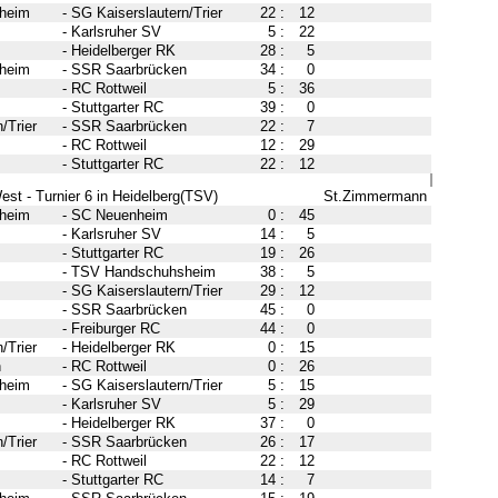
heim
-
SG Kaiserslautern/Trier
22
:
12
-
Karlsruher SV
5
:
22
-
Heidelberger RK
28
:
5
heim
-
SSR Saarbrücken
34
:
0
-
RC Rottweil
5
:
36
-
Stuttgarter RC
39
:
0
/Trier
-
SSR Saarbrücken
22
:
7
-
RC Rottweil
12
:
29
-
Stuttgarter RC
22
:
12
st - Turnier 6 in Heidelberg(TSV)
St.Zimmermann
heim
-
SC Neuenheim
0
:
45
-
Karlsruher SV
14
:
5
-
Stuttgarter RC
19
:
26
-
TSV Handschuhsheim
38
:
5
-
SG Kaiserslautern/Trier
29
:
12
-
SSR Saarbrücken
45
:
0
-
Freiburger RC
44
:
0
/Trier
-
Heidelberger RK
0
:
15
n
-
RC Rottweil
0
:
26
heim
-
SG Kaiserslautern/Trier
5
:
15
-
Karlsruher SV
5
:
29
-
Heidelberger RK
37
:
0
/Trier
-
SSR Saarbrücken
26
:
17
-
RC Rottweil
22
:
12
-
Stuttgarter RC
14
:
7