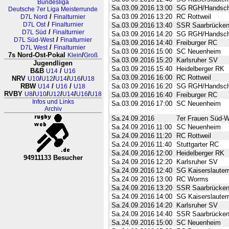
Bundesliga
Sa.03.09.2016
13:00
SG RGH/Handsc
Deutsche 7er Liga Meisterrunde
/
Sa.03.09.2016
13:20
RC Rottweil
D7L Nord
Finalturnier
/
D7L Ost
Finalturnier
Sa.03.09.2016
13:40
SSR Saarbrücke
/
D7L Süd
Finalturnier
Sa.03.09.2016
14:20
SG RGH/Handsc
/
D7L Süd-West
Finalturnier
Sa.03.09.2016
14:40
Freiburger RC
/
D7L West
Finalturnier
Sa.03.09.2016
15:00
SC Neuenheim
7s Nord-Ost-Pokal
/
Klein
Groß
Sa.03.09.2016
15:20
Karlsruher SV
Jugendligen
Sa.03.09.2016
15:40
Heidelberger RK
B&B
/
U14
U16
Sa.03.09.2016
16:00
RC Rottweil
NRV
/
/
/
/
U10
U12
U14
U16
U18
RBW
/
/
Sa.03.09.2016
16:20
SG RGH/Handsc
U14
U16
U18
RVBY
/
/
/
/
/
U8
U10
U12
U14
U16
U18
Sa.03.09.2016
16:40
Freiburger RC
Infos und Links
Sa.03.09.2016
17:00
SC Neuenheim
Archiv
Sa.24.09.2016
7er Frauen Süd-We
Sa.24.09.2016
11:00
SC Neuenheim
Sa.24.09.2016
11:20
RC Rottweil
Sa.24.09.2016
11:40
Stuttgarter RC
Sa.24.09.2016
12:00
Heidelberger RK
94911133 Besucher
Sa.24.09.2016
12:20
Karlsruher SV
RL Nordrhein-Westfalen-Westfale
Sa.24.09.2016
12:40
SG Kaiserslautern
Sa.24.09.2016
13:00
RC Worms
Sa.24.09.2016
13:20
SSR Saarbrücke
Sa.24.09.2016
14:00
SG Kaiserslautern
Sa.24.09.2016
14:20
Karlsruher SV
Sa.24.09.2016
14:40
SSR Saarbrücke
Sa.24.09.2016
15:00
SC Neuenheim