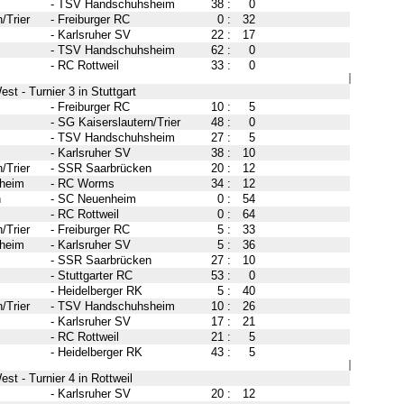
-
TSV Handschuhsheim
38
:
0
/Trier
-
Freiburger RC
0
:
32
-
Karlsruher SV
22
:
17
-
TSV Handschuhsheim
62
:
0
-
RC Rottweil
33
:
0
st - Turnier 3 in Stuttgart
-
Freiburger RC
10
:
5
-
SG Kaiserslautern/Trier
48
:
0
-
TSV Handschuhsheim
27
:
5
-
Karlsruher SV
38
:
10
/Trier
-
SSR Saarbrücken
20
:
12
heim
-
RC Worms
34
:
12
n
-
SC Neuenheim
0
:
54
-
RC Rottweil
0
:
64
/Trier
-
Freiburger RC
5
:
33
heim
-
Karlsruher SV
5
:
36
-
SSR Saarbrücken
27
:
10
-
Stuttgarter RC
53
:
0
-
Heidelberger RK
5
:
40
/Trier
-
TSV Handschuhsheim
10
:
26
-
Karlsruher SV
17
:
21
-
RC Rottweil
21
:
5
-
Heidelberger RK
43
:
5
st - Turnier 4 in Rottweil
-
Karlsruher SV
20
:
12