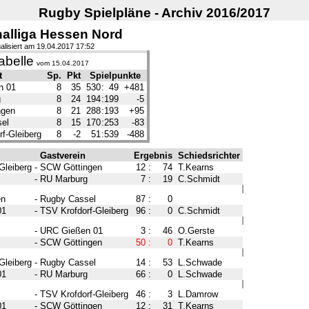
Rugby Spielpläne - Archiv 2016/2017
alliga Hessen Nord
alisiert am 19.04.2017 17:52
abelle
vom 15.04.2017
t
Sp.
Pkt
Spielpunkte
n 01
8
35
530
:
49
+481
g
8
24
194
:
199
-5
ngen
8
21
288
:
193
+95
el
8
15
170
:
253
-83
f-Gleiberg
8
-2
51
:
539
-488
Gastverein
Ergebnis
Schiedsrichter
Gleiberg
-
SCW Göttingen
12
:
74
T.Kearns
-
RU Marburg
7
:
19
C.Schmidt
en
-
Rugby Cassel
87
:
0
01
-
TSV Krofdorf-Gleiberg
96
:
0
C.Schmidt
-
URC Gießen 01
3
:
46
O.Gerste
-
SCW Göttingen
50
:
0
T.Kearns
Gleiberg
-
Rugby Cassel
14
:
53
L.Schwade
01
-
RU Marburg
66
:
0
L.Schwade
-
TSV Krofdorf-Gleiberg
46
:
3
L.Damrow
01
-
SCW Göttingen
12
:
31
T.Kearns