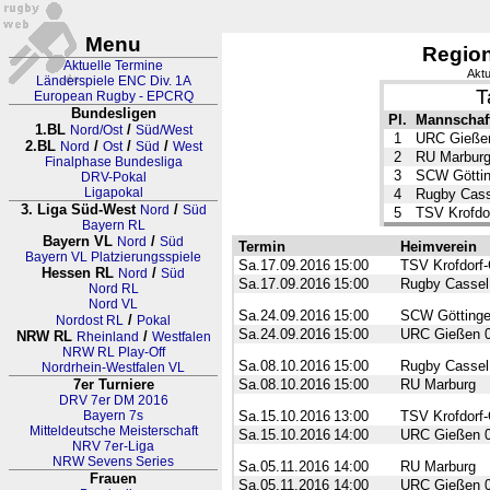
Menu
Region
Aktuelle Termine
Aktu
Länderspiele ENC Div. 1A
T
European Rugby - EPCRQ
Bundesligen
Pl.
Mannschaf
1.BL
/
Nord/Ost
Süd/West
1
URC Gieße
2.BL
/
/
/
Nord
Ost
Süd
West
2
RU Marbur
Finalphase Bundesliga
3
SCW Götti
DRV-Pokal
Ligapokal
4
Rugby Cass
3. Liga Süd-West
/
Nord
Süd
5
TSV Krofdor
Bayern RL
Bayern VL
/
Nord
Süd
Termin
Heimverein
Bayern VL Platzierungsspiele
Sa.17.09.2016
15:00
TSV Krofdorf-
Hessen RL
/
Nord
Süd
Sa.17.09.2016
15:00
Rugby Cassel
Nord RL
Nord VL
Sa.24.09.2016
15:00
SCW Götting
/
Nordost RL
Pokal
Sa.24.09.2016
15:00
URC Gießen 
NRW RL
/
Rheinland
Westfalen
NRW RL Play-Off
Sa.08.10.2016
15:00
Rugby Cassel
Nordrhein-Westfalen VL
7er Turniere
Sa.08.10.2016
15:00
RU Marburg
DRV 7er DM 2016
Bayern 7s
Sa.15.10.2016
13:00
TSV Krofdorf-
Mitteldeutsche Meisterschaft
Sa.15.10.2016
14:00
URC Gießen 
NRV 7er-Liga
NRW Sevens Series
Sa.05.11.2016
14:00
RU Marburg
Frauen
Sa.05.11.2016
14:00
URC Gießen 