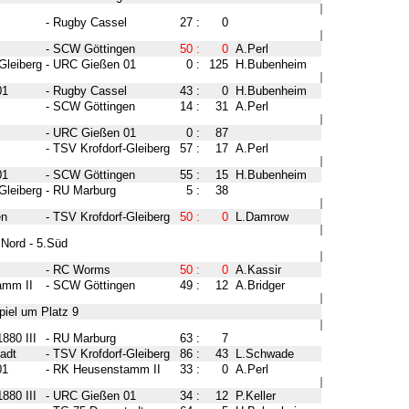
-
Rugby Cassel
27
:
0
-
SCW Göttingen
50
:
0
A.Perl
Gleiberg
-
URC Gießen 01
0
:
125
H.Bubenheim
01
-
Rugby Cassel
43
:
0
H.Bubenheim
-
SCW Göttingen
14
:
31
A.Perl
-
URC Gießen 01
0
:
87
-
TSV Krofdorf-Gleiberg
57
:
17
A.Perl
01
-
SCW Göttingen
55
:
15
H.Bubenheim
Gleiberg
-
RU Marburg
5
:
38
en
-
TSV Krofdorf-Gleiberg
50
:
0
L.Damrow
Nord - 5.Süd
-
RC Worms
50
:
0
A.Kassir
amm II
-
SCW Göttingen
49
:
12
A.Bridger
iel um Platz 9
880 III
-
RU Marburg
63
:
7
adt
-
TSV Krofdorf-Gleiberg
86
:
43
L.Schwade
01
-
RK Heusenstamm II
33
:
0
A.Perl
880 III
-
URC Gießen 01
34
:
12
P.Keller