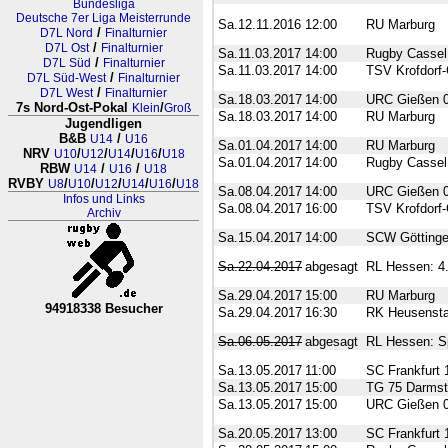
Bundesliga
Deutsche 7er Liga Meisterrunde
Sa.12.11.2016
12:00
RU Marburg
/
D7L Nord
Finalturnier
/
D7L Ost
Finalturnier
Sa.11.03.2017
14:00
Rugby Cassel
/
D7L Süd
Finalturnier
Sa.11.03.2017
14:00
TSV Krofdorf-
/
D7L Süd-West
Finalturnier
/
D7L West
Finalturnier
Sa.18.03.2017
14:00
URC Gießen 
7s Nord-Ost-Pokal
/
Klein
Groß
Sa.18.03.2017
14:00
RU Marburg
Jugendligen
B&B
/
U14
U16
Sa.01.04.2017
14:00
RU Marburg
NRV
/
/
/
/
U10
U12
U14
U16
U18
Sa.01.04.2017
14:00
Rugby Cassel
RBW
/
/
U14
U16
U18
RVBY
/
/
/
/
/
U8
U10
U12
U14
U16
U18
Sa.08.04.2017
14:00
URC Gießen 
Infos und Links
Sa.08.04.2017
16:00
TSV Krofdorf-
Archiv
Sa.15.04.2017
14:00
SCW Götting
Sa.22.04.2017
abgesagt
RL Hessen: 4.
Sa.29.04.2017
15:00
RU Marburg
94918338 Besucher
Sa.29.04.2017
16:30
RK Heusenst
RL Nordrhein-Westfalen-Westfale
Sa.06.05.2017
abgesagt
RL Hessen: Sp
Sa.13.05.2017
11:00
SC Frankfurt 1
Sa.13.05.2017
15:00
TG 75 Darmst
Sa.13.05.2017
15:00
URC Gießen 
Sa.20.05.2017
13:00
SC Frankfurt 1