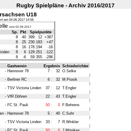
Rugby Spielpläne - Archiv 2016/2017
rsachsen U18
iert am 04.06.2017 14:56
lle
vom 02.06.2017
Sp.
Pkt
Spielpunkte
8
40
399
:
12
+387
8
25
230
:
183
+47
8
16
178
:
194
-16
Linden
8
6
129
:
251
-122
8
-6
59
:
355
-296
Gastverein
Ergebnis
Schiedsrichter
-
Hannover 78
7
:
32
O.Selke
-
Berliner RC
6
:
32
M.Piosik
-
TSV Victoria Linden
37
:
12
T.Engler
-
VfR Döhren
22
:
43
T.Engler
-
FC St. Pauli
50
:
0
F.Behrens
den
-
Hannover 78
5
:
40
C.Suhr
-
TSV Victoria Linden
33
:
7
R.Winkler
-
FC St. Pauli
50
:
0
J.Mönikes