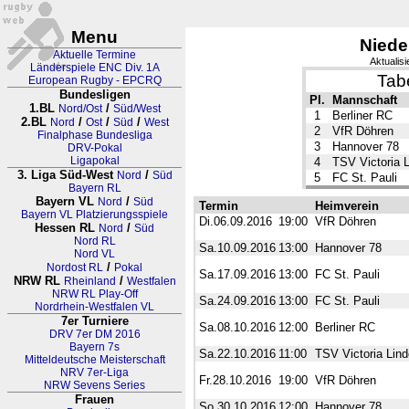
Menu
Niede
Aktuelle Termine
Aktualis
Länderspiele ENC Div. 1A
Tabe
European Rugby - EPCRQ
Bundesligen
Pl.
Mannschaft
1.BL
/
Nord/Ost
Süd/West
1
Berliner RC
2.BL
/
/
/
Nord
Ost
Süd
West
2
VfR Döhren
Finalphase Bundesliga
3
Hannover 78
DRV-Pokal
Ligapokal
4
TSV Victoria 
3. Liga Süd-West
/
Nord
Süd
5
FC St. Pauli
Bayern RL
Bayern VL
/
Nord
Süd
Termin
Heimverein
Bayern VL Platzierungsspiele
Di.06.09.2016
19:00
VfR Döhren
Hessen RL
/
Nord
Süd
Nord RL
Sa.10.09.2016
13:00
Hannover 78
Nord VL
/
Nordost RL
Pokal
Sa.17.09.2016
13:00
FC St. Pauli
NRW RL
/
Rheinland
Westfalen
NRW RL Play-Off
Sa.24.09.2016
13:00
FC St. Pauli
Nordrhein-Westfalen VL
7er Turniere
Sa.08.10.2016
12:00
Berliner RC
DRV 7er DM 2016
Bayern 7s
Sa.22.10.2016
11:00
TSV Victoria Lin
Mitteldeutsche Meisterschaft
NRV 7er-Liga
Fr.28.10.2016
19:00
VfR Döhren
NRW Sevens Series
Frauen
So.30.10.2016
12:00
Hannover 78