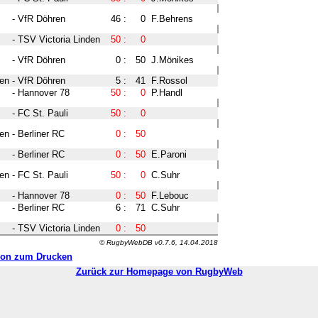
-
VfR Döhren
46
:
0
F.Behrens
-
TSV Victoria Linden
50
:
0
-
VfR Döhren
0
:
50
J.Mönikes
den
-
VfR Döhren
5
:
41
F.Rossol
-
Hannover 78
50
:
0
P.Handl
-
FC St. Pauli
50
:
0
den
-
Berliner RC
0
:
50
-
Berliner RC
0
:
50
E.Paroni
den
-
FC St. Pauli
50
:
0
C.Suhr
-
Hannover 78
0
:
50
F.Lebouc
-
Berliner RC
6
:
71
C.Suhr
-
TSV Victoria Linden
0
:
50
© RugbyWebDB v0.7.6, 14.04.2018
ion zum Drucken
Zurück zur Homepage von RugbyWeb