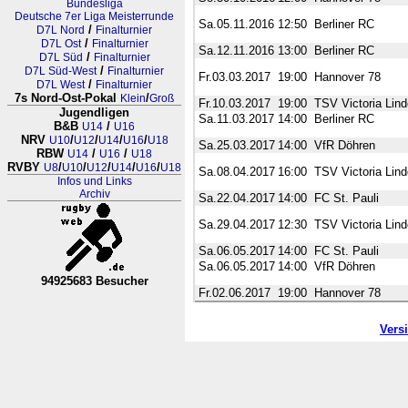
Bundesliga
Deutsche 7er Liga Meisterrunde
Sa.05.11.2016
12:50
Berliner RC
/
D7L Nord
Finalturnier
/
D7L Ost
Finalturnier
Sa.12.11.2016
13:00
Berliner RC
/
D7L Süd
Finalturnier
/
D7L Süd-West
Finalturnier
Fr.03.03.2017
19:00
Hannover 78
/
D7L West
Finalturnier
7s Nord-Ost-Pokal
/
Klein
Groß
Fr.10.03.2017
19:00
TSV Victoria Lin
Jugendligen
Sa.11.03.2017
14:00
Berliner RC
B&B
/
U14
U16
NRV
/
/
/
/
U10
U12
U14
U16
U18
Sa.25.03.2017
14:00
VfR Döhren
RBW
/
/
U14
U16
U18
RVBY
/
/
/
/
/
U8
U10
U12
U14
U16
U18
Sa.08.04.2017
16:00
TSV Victoria Lin
Infos und Links
Archiv
Sa.22.04.2017
14:00
FC St. Pauli
Sa.29.04.2017
12:30
TSV Victoria Lin
Sa.06.05.2017
14:00
FC St. Pauli
Sa.06.05.2017
14:00
VfR Döhren
94925683 Besucher
Fr.02.06.2017
19:00
Hannover 78
RL Nordrhein-Westfalen-Westfale
Vers