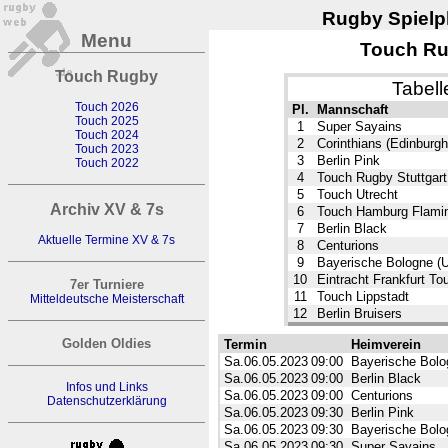
Rugby Spielpl
Menu
Touch Rug
Touch Rugby
Tabell
Touch 2026
Pl.
Mannschaft
Touch 2025
1
Super Sayains
Touch 2024
2
Corinthians (Edinburgh
Touch 2023
3
Berlin Pink
Touch 2022
4
Touch Rugby Stuttgart
5
Touch Utrecht
Archiv XV & 7s
6
Touch Hamburg Flami
7
Berlin Black
Aktuelle Termine XV & 7s
8
Centurions
9
Bayerische Bologne (U
10
Eintracht Frankfurt To
7er Turniere
11
Touch Lippstadt
Mitteldeutsche Meisterschaft
12
Berlin Bruisers
Golden Oldies
Termin
Heimverein
Sa.06.05.2023
09:00
Bayerische Bolog
Sa.06.05.2023
09:00
Berlin Black
Infos und Links
Sa.06.05.2023
09:00
Centurions
Datenschutzerklärung
Sa.06.05.2023
09:30
Berlin Pink
Sa.06.05.2023
09:30
Bayerische Bolog
Sa.06.05.2023
09:30
Super Sayains