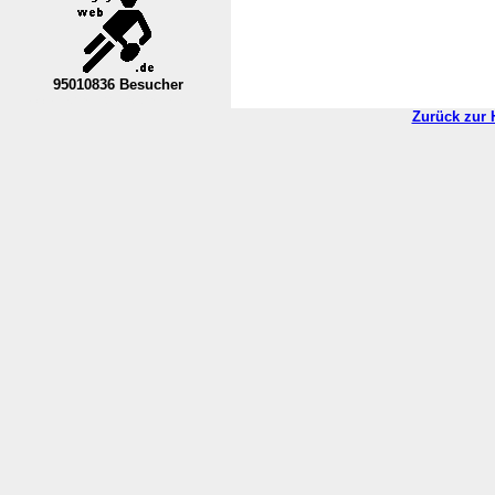
95010836 Besucher
----Nordrhein-Westfalen--VL----------
Zurück zur