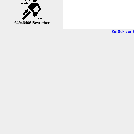
94946466 Besucher
----Nordrhein-Westfalen--VL----------
Zurück zur