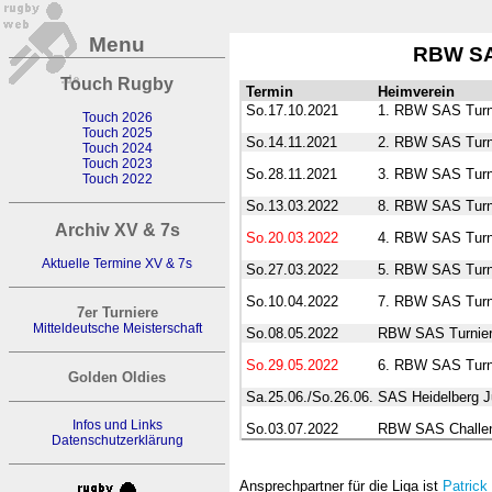
Menu
RBW SA
Touch Rugby
Termin
Heimverein
So.17.10.2021
1. RBW SAS Turn
Touch 2026
Touch 2025
So.14.11.2021
2. RBW SAS Turn
Touch 2024
Touch 2023
So.28.11.2021
3. RBW SAS Turni
Touch 2022
So.13.03.2022
8. RBW SAS Turni
Archiv XV & 7s
So.20.03.2022
4. RBW SAS Turn
Aktuelle Termine XV & 7s
So.27.03.2022
5. RBW SAS Turni
So.10.04.2022
7. RBW SAS Turn
7er Turniere
Mitteldeutsche Meisterschaft
So.08.05.2022
RBW SAS Turnier 
So.29.05.2022
6. RBW SAS Turni
Golden Oldies
Sa.25.06./So.26.06.
SAS Heidelberg J
Infos und Links
So.03.07.2022
RBW SAS Challen
Datenschutzerklärung
Ansprechpartner für die Liga ist
Patrick