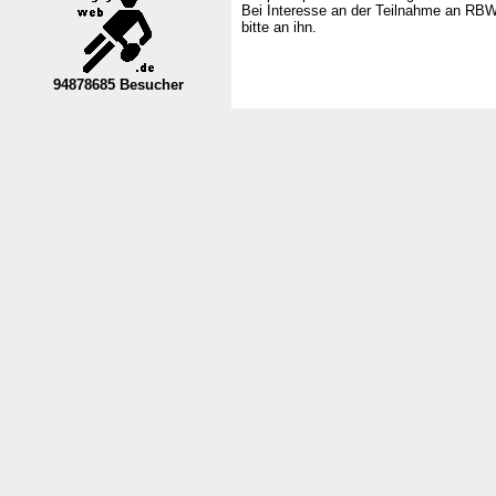
Bei Interesse an der Teilnahme an RBW
bitte an ihn.
94878685 Besucher
----Nordrhein-Westfalen--VL----------