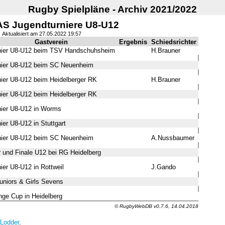
Rugby Spielpläne - Archiv 2021/2022
S Jugendturniere U8-U12
Aktualisiert am 27.05.2022 19:57
Gastverein
Ergebnis
Schiedsrichter
ier U8-U12 beim TSV Handschuhsheim
H.Brauner
ier U8-U12 beim SC Neuenheim
er U8-U12 beim Heidelberger RK
H.Brauner
er U8-U12 beim Heidelberger RK
ier U8-U12 in Worms
er U8-U12 in Stuttgart
ier U8-U12 beim SC Neuenheim
A.Nussbaumer
und Finale U12 bei RG Heidelberg
er U8-U12 in Rottweil
J.Gando
uniors & Girls Sevens
ge Cup in Heidelberg
© RugbyWebDB v0.7.6, 14.04.2018
 Lodder
.