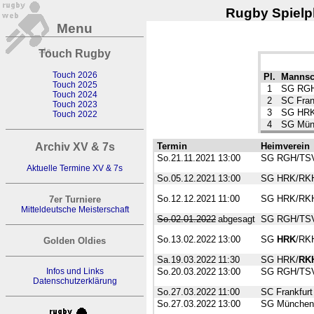
Rugby Spielpl
Menu
Touch Rugby
Touch 2026
Pl.
Mannsc
Touch 2025
1
SG RG
Touch 2024
2
SC Fran
Touch 2023
3
SG HR
Touch 2022
4
SG Münc
Archiv XV & 7s
Termin
Heimverein
So.21.11.2021
13:00
SG RGH/TS
Aktuelle Termine XV & 7s
So.05.12.2021
13:00
SG HRK/RK
So.12.12.2021
11:00
SG HRK/RK
7er Turniere
Mitteldeutsche Meisterschaft
So.02.01.2022
abgesagt
SG RGH/TS
So.13.02.2022
13:00
SG
HRK
/RK
Golden Oldies
Sa.19.03.2022
11:30
SG HRK/
RK
Infos und Links
So.20.03.2022
13:00
SG RGH/TS
Datenschutzerklärung
So.27.03.2022
11:00
SC Frankfurt
So.27.03.2022
13:00
SG München