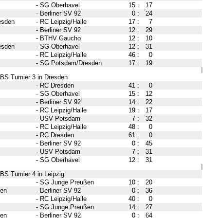
-
SG Oberhavel
15
:
17
-
Berliner SV 92
0
:
24
esden
-
RC Leipzig/Halle
17
:
7
-
Berliner SV 92
12
:
29
-
BTHV Gaucho
12
:
10
esden
-
SG Oberhavel
12
:
31
-
RC Leipzig/Halle
46
:
0
-
SG Potsdam/Dresden
17
:
19
BS Turnier 3 in Dresden
-
RC Dresden
41
:
0
-
SG Oberhavel
15
:
12
-
Berliner SV 92
14
:
22
-
RC Leipzig/Halle
19
:
17
-
USV Potsdam
7
:
32
-
RC Leipzig/Halle
48
:
0
-
RC Dresden
61
:
0
-
Berliner SV 92
0
:
45
-
USV Potsdam
7
:
31
-
SG Oberhavel
12
:
31
BS Turnier 4 in Leipzig
-
SG Junge Preußen
10
:
20
ßen
-
Berliner SV 92
0
:
36
-
RC Leipzig/Halle
40
:
0
-
SG Junge Preußen
14
:
27
ßen
-
Berliner SV 92
0
:
64