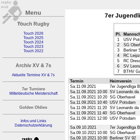
Menu
7er Jugendl
Touch Rugby
Touch 2026
Pl.
Mannsch
Touch 2025
1
USV Pot
Touch 2024
2
SG Ober
Touch 2023
3
Berliner
Touch 2022
4
RC Leipz
5
RC Dres
Archiv XV & 7s
6
SV Leona
7
BTHV G
Aktuelle Termine XV & 7s
Termin
Heimverein
Sa.11.09.2021
7er Jugendliga 
7er Turniere
Sa.11.09.2021
10:00
SV Leonardo da 
Mitteldeutsche Meisterschaft
Sa.11.09.2021
10:20
SG Oberhavel
Sa.11.09.2021
10:40
USV Potsdam
Golden Oldies
Sa.11.09.2021
11:20
SV Leonardo da 
Sa.11.09.2021
11:40
SG Oberhavel
Sa.11.09.2021
12:00
USV Potsdam
Infos und Links
Datenschutzerklärung
Sa.09.10.2021
7er Jugendliga B
Sa.09.10.2021
10:00
SG Oberhavel
Sa.09.10.2021
10:00
Berliner SV 92