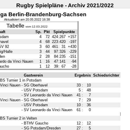
Rugby Spielpläne - Archiv 2021/2022
iga Berlin-Brandenburg-Sachsen
Aktualisiert am 20.05.2022 16:38
Tabelle
vom 12.03.2022
aft
Sp.
Pkt
Spielpunkte
sdam
4
72
424
:
267
+157
havel
4
68
223
:
420
-197
 SV 92
3
60
461
:
31
+430
ig/Halle
3
44
97
:
326
-229
den
2
28
84
:
235
-151
rdo da Vinci Nauen
1
16
47
:
141
-94
aucho
1
12
39
:
67
-28
Gastverein
Ergebnis
Schiedsrichter
BBS Turnier 1 in Potsdam
Vinci Nauen
-
SG Oberhavel
33
:
10
-
USV Potsdam
5
:
48
-
SV Leonardo da Vinci Nauen
41
:
7
Vinci Nauen
-
SG Oberhavel
7
:
29
-
USV Potsdam
10
:
36
-
SV Leonardo da Vinci Nauen
61
:
0
BS Turnier 2 in Velten
-
BTHV Gaucho
12
:
12
-
SG Potsdam/Dresden
27
:
5