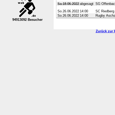
Sa.18.06.2022
abgesagt
SG Offenbac
So.26.06.2022
14:00
SC Riedberg
So.26.06.2022
14:00
Rugby Ascha
94913092 Besucher
----Nordrhein-Westfalen--VL----------
Zurück zur