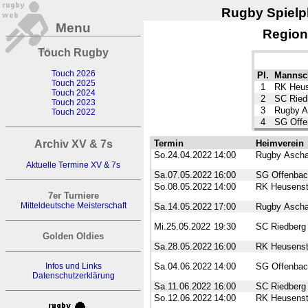
Rugby Spielpl
Menu
Region
Touch Rugby
Touch 2026
Pl.
Mannsc
Touch 2025
1
RK Heus
Touch 2024
2
SC Ried
Touch 2023
3
Rugby A
Touch 2022
4
SG Offe
Archiv XV & 7s
Termin
Heimverein
So.24.04.2022
14:00
Rugby Ascha
Aktuelle Termine XV & 7s
Sa.07.05.2022
16:00
SG Offenbac
So.08.05.2022
14:00
RK Heusens
7er Turniere
Mitteldeutsche Meisterschaft
Sa.14.05.2022
17:00
Rugby Ascha
Mi.25.05.2022
19:30
SC Riedberg
Golden Oldies
Sa.28.05.2022
16:00
RK Heusens
Infos und Links
Sa.04.06.2022
14:00
SG Offenbac
Datenschutzerklärung
Sa.11.06.2022
16:00
SC Riedberg
So.12.06.2022
14:00
RK Heusens