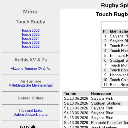
Rugby Spi
Menu
Touch Rugby
Touch Rugby
Touch 2026
Pl.
Mannscha
Touch 2025
1
Saiyanz P
Touch 2024
2
Saiyanz B
Touch 2023
3
Touch Berl
Touch 2022
4
Touch Ham
5
Eintracht 
Archiv XV & 7s
6
Stuttgart S
7
Touch Mün
Aktuelle Termine XV & 7s
8
Touch Bon
9
Hannover H
10
Touch Colo
7er Turniere
11
Berlin Brui
Mitteldeutsche Meisterschaft
Termin
Heimverein
Golden Oldies
Sa.13.06.2026
Saiyanz Pink
Sa.13.06.2026
Stuttgart Stallions
Sa.13.06.2026
Saiyanz Pink
Infos und Links
Sa.13.06.2026
Saiyanz Blue
Datenschutzerklärung
Sa.13.06.2026
Saiyanz Blue
Sa.13.06.2026
Eintracht Frankfurt T
Sa.13.06.2026
Touch Hamburg