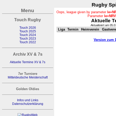
Rugby Spi
Menu
Oops, league given by parameter
le=N
Parameter
le=NRV
Touch Rugby
Aktuelle T
Aktualisiert am 05.
Touch 2026
Liga
Termin
Heimverein
Gastvere
Touch 2025
Touch 2024
Touch 2023
Version zum 
Touch 2022
Archiv XV & 7s
Aktuelle Termine XV & 7s
7er Turniere
Mitteldeutsche Meisterschaft
Golden Oldies
Infos und Links
Datenschutzerklärung