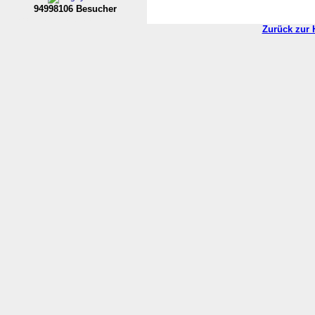
94998106 Besucher
----Nordrhein-Westfalen--VL----------
Zurück zur