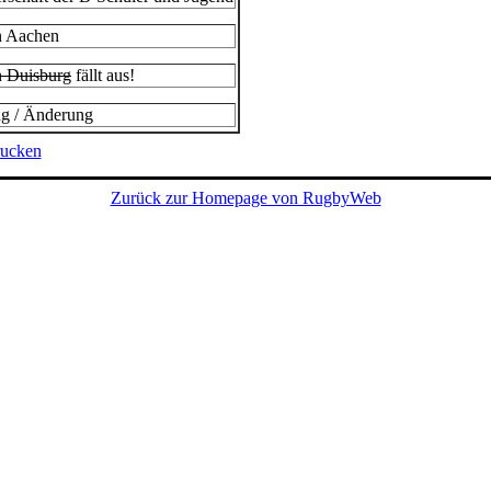
in Aachen
in Duisburg
fällt aus!
ng / Änderung
rucken
Zurück zur Homepage von RugbyWeb