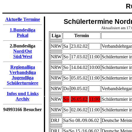
R
Aktuelle Termine
Schülertermine Nord
Aktualisiert am 17
1.Bundesliga
Pokal
Liga
Termin
2.Bundesliga
NRW
Sa
23.02.02
Verbandslehrga
Nord/Ost
Süd/West
NRW
So
17.03.02
11:00
Schülerturnier i
Regionalliga
NRW
So
14.04.02
10:00
Schülerturnier i
Verbandsliga
Jugendliga
NRW
So
05.05.02
11:00
Schülerturnier 
Schülerturniere
NRW
Do
09.05.02
Verbandslehrga
Infos und Links
Archiv
NRW
So
26.05.02
11:00
Schülerturnier i
94993166 Besucher
NRW
So
02.06.02
11:00
Schülerturnier i
DRJ
Sa/So 08./09.06.02
Deutsche Meiste
DRJ
Sa/So 15./16.06.02
Deutsche Meiste