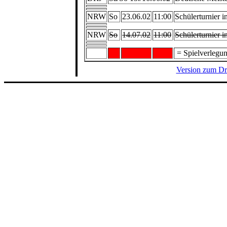
NRW
So
23.06.02
11:00
Schülerturnier 
NRW
So
14.07.02
11:00
Schülerturnier 
= Spielverlegu
Version zum D