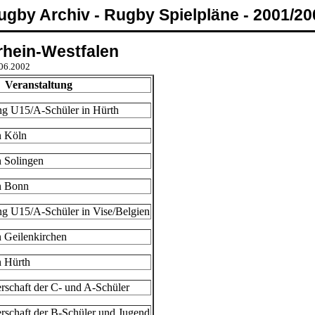
ugby Archiv - Rugby Spielpläne - 2001/20
rhein-Westfalen
.06.2002
Veranstaltung
ng U15/A-Schüler in Hürth
n Köln
n Solingen
in Bonn
ng U15/A-Schüler in Vise/Belgien
n Geilenkirchen
n Hürth
rschaft der C- und A-Schüler
rschaft der B-Schüler und Jugend