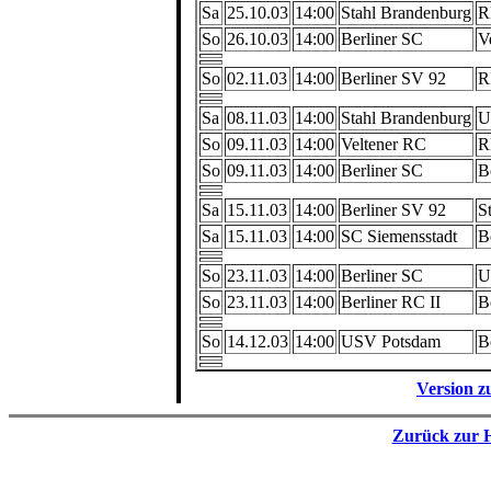
Sa
25.10.03
14:00
Stahl Brandenburg
R
So
26.10.03
14:00
Berliner SC
V
So
02.11.03
14:00
Berliner SV 92
R
Sa
08.11.03
14:00
Stahl Brandenburg
U
So
09.11.03
14:00
Veltener RC
R
So
09.11.03
14:00
Berliner SC
B
Sa
15.11.03
14:00
Berliner SV 92
S
Sa
15.11.03
14:00
SC Siemensstadt
B
So
23.11.03
14:00
Berliner SC
U
So
23.11.03
14:00
Berliner RC II
B
So
14.12.03
14:00
USV Potsdam
B
Version 
Zurück zur