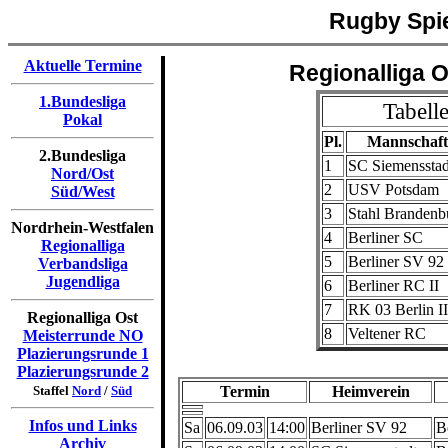
Rugby Spie
Aktuelle Termine
Regionalliga O
1.Bundesliga
Tabell
Pokal
Pl.
Mannschaft
2.Bundesliga
1
SC Siemensstad
Nord/Ost
2
USV Potsdam
Süd/West
3
Stahl Brandenb
Nordrhein-Westfalen
4
Berliner SC
Regionalliga
5
Berliner SV 92
Verbandsliga
Jugendliga
6
Berliner RC II
7
RK 03 Berlin II
Regionalliga Ost
8
Veltener RC
Meisterrunde NO
Plazierungsrunde 1
Plazierungsrunde 2
Staffel
Nord
/
Süd
Termin
Heimverein
Infos und Links
Sa
06.09.03
14:00
Berliner SV 92
B
Archiv