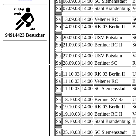
Sa
06.09.03
14:00
SC Siemensstadt
B
So
07.09.03
14:00
Stahl Brandenburg
V
Sa
13.09.03
14:00
Veltener RC
S
So
14.09.03
14:00
RK 03 Berlin II
B
94914423 Besucher
Sa
20.09.03
14:00
USV Potsdam
S
So
21.09.03
14:00
Berliner RC II
S
Sa
27.09.03
14:00
USV Potsdam
V
So
28.09.03
14:00
Berliner SC
R
Sa
11.10.03
14:00
RK 03 Berlin II
U
Sa
11.10.03
14:00
Veltener RC
B
Sa
11.10.03
14:00
SC Siemensstadt
S
Sa
18.10.03
14:00
Berliner SV 92
U
So
19.10.03
14:00
RK 03 Berlin II
S
So
19.10.03
14:00
Berliner RC II
V
So
19.10.03
14:00
Stahl Brandenburg
B
Sa
25.10.03
14:00
SC Siemensstadt
B